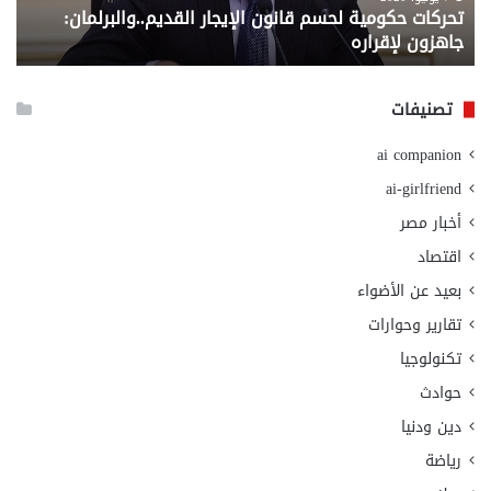
تحركات حكومية لحسم قانون الإيجار القديم..والبرلمان:
م
وزا
جاهزون لإقراره
و
الت
الا
تصنيفات
ai companion
ai-girlfriend
أخبار مصر
اقتصاد
بعيد عن الأضواء
تقارير وحوارات
تكنولوجيا
حوادث
دين ودنيا
رياضة