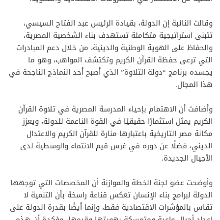
وقالت النائبة إن الدولة، بقيادة الرئيس عبد الفتاح السيسي،
تتبنى استراتيجية متكاملة تستهدف بناء الشخصية المصرية،
والحفاظ على الهوية الوطنية والدينية، من خلال دعم المبادرات
التي ترعى حفظة القرآن الكريم وتكتشف المواهب، وهو ما
يجسده برنامج “دولة التلاوة” الذي أصبح أحد النماذج الناجحة في
هذا المجال.
وأضافت أن الاهتمام بإحياء المدرسة المصرية في تلاوة القرآن
الكريم يمثل استثمارًا حقيقيًا في القوة الناعمة للدولة، ويعزز
مكانة مصر التاريخية باعتبارها منارة للقرآن الكريم والاعتدال
الديني، فضلًا عن دوره في غرس قيم الانتماء والوسطية لدى
الأجيال الجديدة.
وأوضحت عضو لجنة الخطة والموازنة أن المخصصات التي توجهها
الدولة لبرامج بناء الإنسان تعكس قناعة راسخة بأن التنمية لا
تقاس بالمؤشرات الاقتصادية فقط، وإنما أيضًا بقدرة الدولة على
إعداد أجيال واعية ومتمسكة بهويتها وقيمها، مؤكدة أن هذه