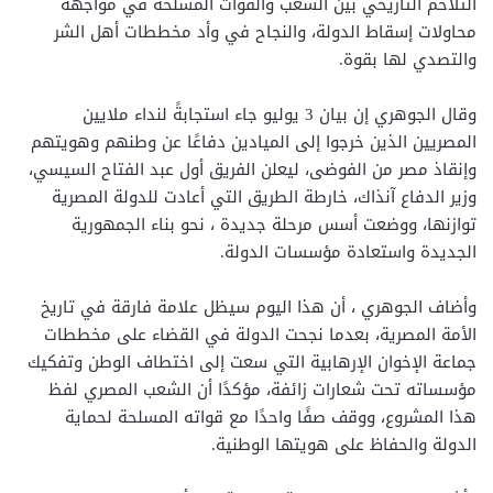
التلاحم التاريخي بين الشعب والقوات المسلحة في مواجهة
محاولات إسقاط الدولة، والنجاح في وأد مخططات أهل الشر
والتصدي لها بقوة.
وقال الجوهري إن بيان 3 يوليو جاء استجابةً لنداء ملايين
المصريين الذين خرجوا إلى الميادين دفاعًا عن وطنهم وهويتهم
وإنقاذ مصر من الفوضى، ليعلن الفريق أول عبد الفتاح السيسي،
وزير الدفاع آنذاك، خارطة الطريق التي أعادت للدولة المصرية
توازنها، ووضعت أسس مرحلة جديدة ، نحو بناء الجمهورية
الجديدة واستعادة مؤسسات الدولة.
وأضاف الجوهري ، أن هذا اليوم سيظل علامة فارقة في تاريخ
الأمة المصرية، بعدما نجحت الدولة في القضاء على مخططات
جماعة الإخوان الإرهابية التي سعت إلى اختطاف الوطن وتفكيك
مؤسساته تحت شعارات زائفة، مؤكدًا أن الشعب المصري لفظ
هذا المشروع، ووقف صفًا واحدًا مع قواته المسلحة لحماية
الدولة والحفاظ على هويتها الوطنية.