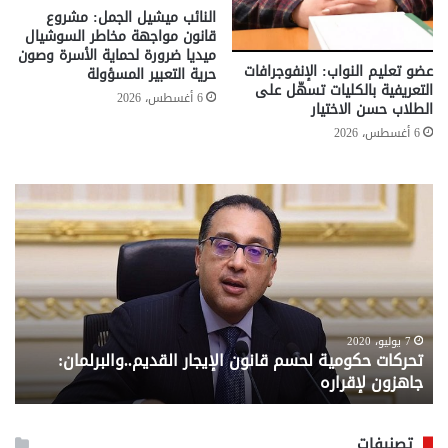
النائب ميشيل الجمل: مشروع
قانون مواجهة مخاطر السوشيال
ميديا ضرورة لحماية الأسرة وصون
عضو تعليم النواب: الإنفوجرافات
حرية التعبير المسؤولة
التعريفية بالكليات تسهّل على
6 أغسطس، 2026
الطلاب حسن الاختيار
6 أغسطس، 2026
تحركات
مع
حكومية
الم
لحسم
..
قانون
إلي
الإيجار
الم
القديم..والبرلمان:
الم
جاهزون
للص
لإقراره
من
7 يوليو، 2020
تحركات حكومية لحسم قانون الإيجار القديم..والبرلمان:
م
وزا
جاهزون لإقراره
و
الت
الا
تصنيفات