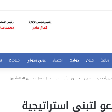
رياضة
فنون
حوادث
اقتصاد
عربي ودولي
منوعات
تق
تخفيض
اتيجية جديدة لتحويل مصر إلى مركز عملاق لتداول ونقل وتخزين الطاقة بين
سعر
المتر
من
250
عو لتبني استراتيجية
21 أغسطس، 2020
الي
 مخالفات
تخفيض سعر المتر من 250 الي 50 جنيها
50