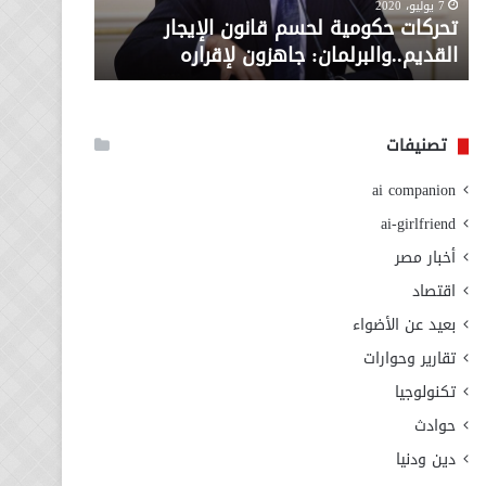
معاش المط
7 يوليو، 2020
لإقراره
من
تحركات حكومية لحسم قانون الإيجار
المطلوبة ل
وزارة
القديم..والبرلمان: جاهزون لإقراره
الاجتماعي
التضامن
الاجتماعي
تصنيفات
ai companion
ai-girlfriend
أخبار مصر
اقتصاد
بعيد عن الأضواء
تقارير وحوارات
تكنولوجيا
حوادث
دين ودنيا