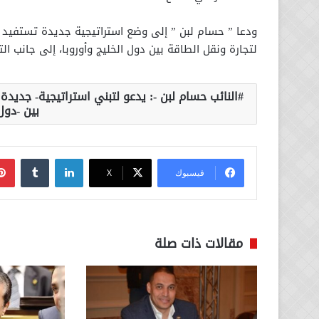
ودعا ” حسام لبن ” إلى وضع استراتيجية جديدة تستفيد من 
لتجارة ونقل الطاقة بين دول الخليج وأوروبا، إلى جانب ا
النائب حسام لبن -: يدعو لتبني استراتيجية- جديد
بين -دول 
لينكدإن
فيسبوك
‫X
مقالات ذات صلة