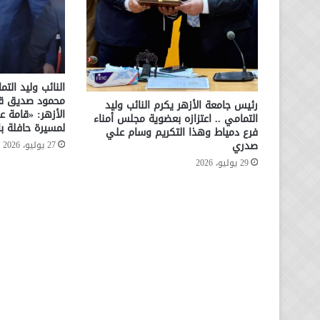
النائب وليد الت
محمود صديق قائ
رئيس جامعة الأزهر يكرم النائب وليد
الأزهر: «قامة عل
التمامي .. اعتزازه بعضوية مجلس أمناء
لمسيرة حافلة بال
فرع دمياط وهذا التكريم وسام علي
صدري
27 يوليو، 2026
29 يوليو، 2026