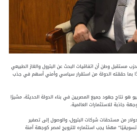
بحزب مستقبل وطن أن اتفاقيات البحث عن البترول والغاز الطبيعي
دًا بما حققته الدولة من استقرار سياسي وأمني أسهم في جذب
حسام لبن ” إن ما تحقق في مصر بعد ثورة 30 يونيو هو نتاج جهود جميع المصريين في بناء الدولة الحديثة، مشيرًا
وجهة جاذبة للاستثمارات العالمية.
م لبن ” بنجاح الحكومة في سداد 6.1 مليار دولار من مستحقات شركات البترول، والوصول إلى تصفير
تسويقيًا” مهمًا يجب استثماره للترويج لمصر كوجهة آمنة