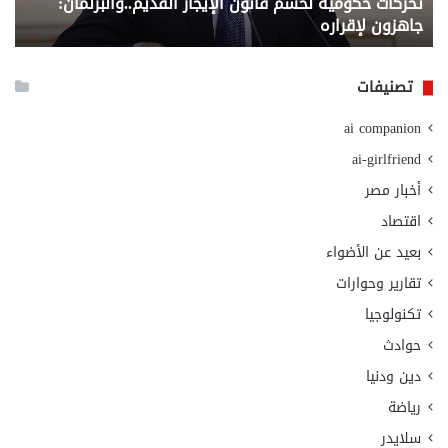
تحركات حكومية لحسم قانون الإيجار القديم..والبرلمان:
م
وزا
جاهزون لإقراره
و
الت
الا
تصنيفات
ai companion
ai-girlfriend
أخبار مصر
اقتصاد
بعيد عن الأضواء
تقارير وحوارات
تكنولوجيا
حوادث
دين ودنيا
رياضة
سلايدر