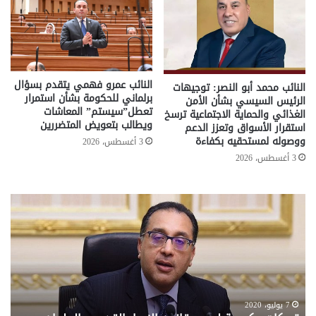
النائب عمرو فهمي يتقدم بسؤال
النائب محمد أبو النصر: توجيهات
برلماني للحكومة بشأن استمرار
الرئيس السيسي بشأن الأمن
تعطل”سيستم” المعاشات
الغذائي والحماية الاجتماعية ترسخ
ويطالب بتعويض المتضررين
استقرار الأسواق وتعزز الدعم
ووصوله لمستحقيه بكفاءة
3 أغسطس، 2026
3 أغسطس، 2026
تحركات
مع
حكومية
الم
لحسم
..
قانون
إلي
الإيجار
الم
القديم..والبرلمان:
الم
جاهزون
للص
لإقراره
من
7 يوليو، 2020