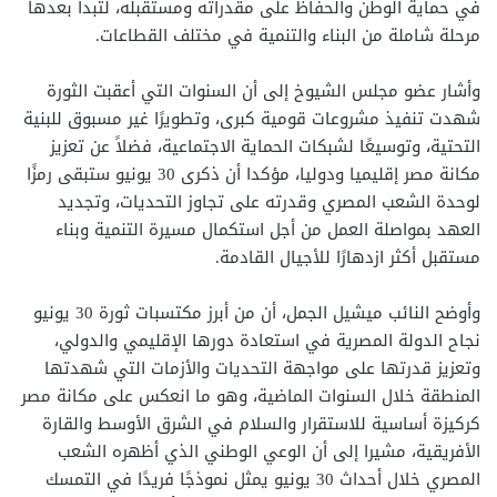
في حماية الوطن والحفاظ على مقدراته ومستقبله، لتبدأ بعدها
مرحلة شاملة من البناء والتنمية في مختلف القطاعات.
وأشار عضو مجلس الشيوخ إلى أن السنوات التي أعقبت الثورة
شهدت تنفيذ مشروعات قومية كبرى، وتطويرًا غير مسبوق للبنية
التحتية، وتوسيعًا لشبكات الحماية الاجتماعية، فضلاً عن تعزيز
مكانة مصر إقليميا ودوليا، مؤكدا أن ذكرى 30 يونيو ستبقى رمزًا
لوحدة الشعب المصري وقدرته على تجاوز التحديات، وتجديد
العهد بمواصلة العمل من أجل استكمال مسيرة التنمية وبناء
مستقبل أكثر ازدهارًا للأجيال القادمة.
وأوضح النائب ميشيل الجمل، أن من أبرز مكتسبات ثورة 30 يونيو
نجاح الدولة المصرية في استعادة دورها الإقليمي والدولي،
وتعزيز قدرتها على مواجهة التحديات والأزمات التي شهدتها
المنطقة خلال السنوات الماضية، وهو ما انعكس على مكانة مصر
كركيزة أساسية للاستقرار والسلام في الشرق الأوسط والقارة
الأفريقية، مشيرا إلى أن الوعي الوطني الذي أظهره الشعب
المصري خلال أحداث 30 يونيو يمثل نموذجًا فريدًا في التمسك