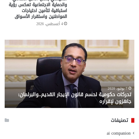
والحماية الاجتماعية تعكس رؤية
استباقية لتأمين احتياجات
المواطنين واستقرار الأسواق
4 أغسطس، 2026
تحركات
مع
حكومية
الم
لحسم
..
قانون
إلي
الإيجار
الم
القديم..والبرلمان:
الم
جاهزون
للص
لإقراره
من
7 يوليو، 2020
تحركات حكومية لحسم قانون الإيجار القديم..والبرلمان:
م
وزا
جاهزون لإقراره
و
الت
الا
تصنيفات
ai companion