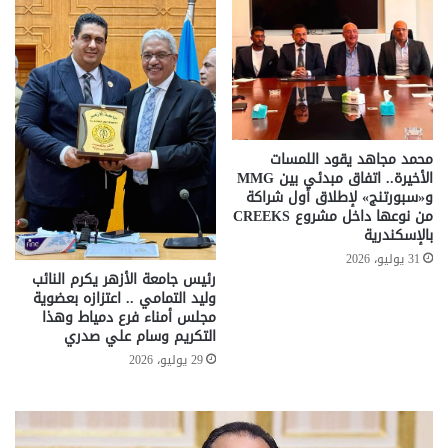
محمد مجاهد يقود اللمسات
الأخيرة.. اتفاق مبدئي بين MMG
و«سبورتنج» لإطلاق أول شراكة
من نوعها داخل مشروع CREEKS
بالإسكندرية
31 يوليو، 2026
رئيس جامعة الأزهر يكرم النائب
وليد التمامي .. اعتزازه بعضوية
مجلس أمناء فرع دمياط وهذا
التكريم وسام علي صدري
29 يوليو، 2026
تحركات
مع
حكومية
الم