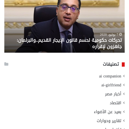
لحسم
..
قانون
إلي
الإيجار
الم
القديم..والبرلمان:
الم
جاهزون
للص
لإقراره
من
7 يوليو، 2020
تحركات حكومية لحسم قانون الإيجار القديم..والبرلمان:
م
وزا
جاهزون لإقراره
و
الت
الا
تصنيفات
ai companion
ai-girlfriend
أخبار مصر
اقتصاد
بعيد عن الأضواء
تقارير وحوارات