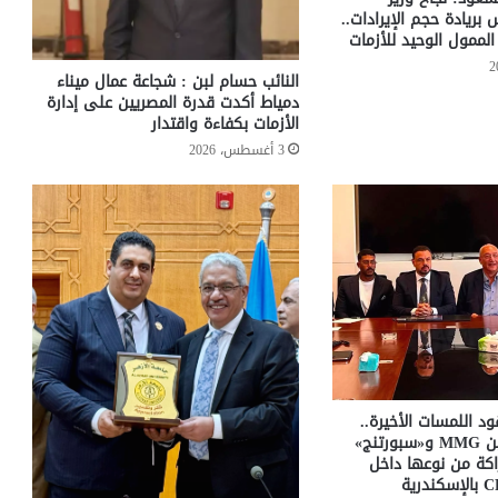
س بريادة حجم الإيرادات..
لممول الوحيد للأزمات
النائب حسام لبن : شجاعة عمال ميناء
دمياط أكدت قدرة المصريين على إدارة
الأزمات بكفاءة واقتدار
3 أغسطس، 2026
د اللمسات الأخيرة..
اتفاق مبدئي بين MMG و«سبورتنج»
كة من نوعها داخل