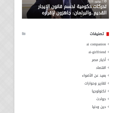
معاش المط
7 يوليو، 2020
لإقراره
من
تحركات حكومية لحسم قانون الإيجار
المطلوبة ل
وزارة
القديم..والبرلمان: جاهزون لإقراره
الاجتماعي
التضامن
الاجتماعي
تصنيفات
ai companion
ai-girlfriend
أخبار مصر
اقتصاد
بعيد عن الأضواء
تقارير وحوارات
تكنولوجيا
حوادث
دين ودنيا