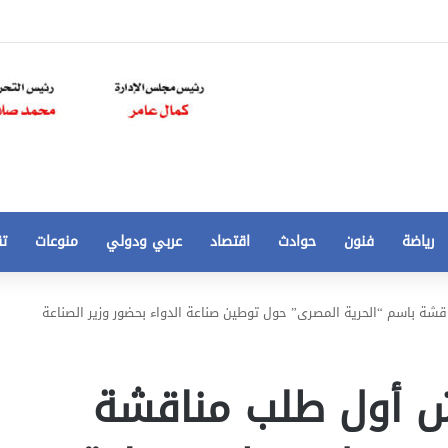
رياضة
فنون
حوادث
اقتصاد
عربي ودولي
منوعات
تق
تخفيض
قشة باسم “الحرية المصرى” حول توطين صناعة الدواء بحضور وزير الصناعة
سعر
المتر
من
قش أول طلب مناقشة
250
21 أغسطس، 2020
الي
 مخالفات
تخفيض سعر المتر من 250 الي 50 جنيها
50