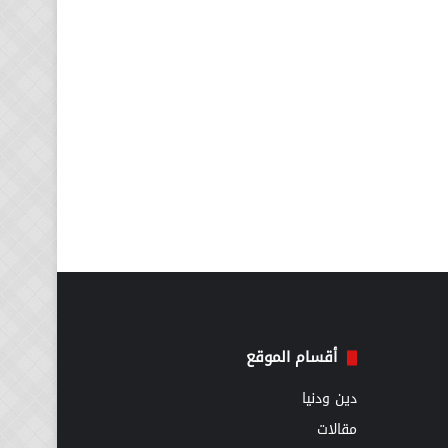
أقسام الموقع
دين ودنيا
مقالات