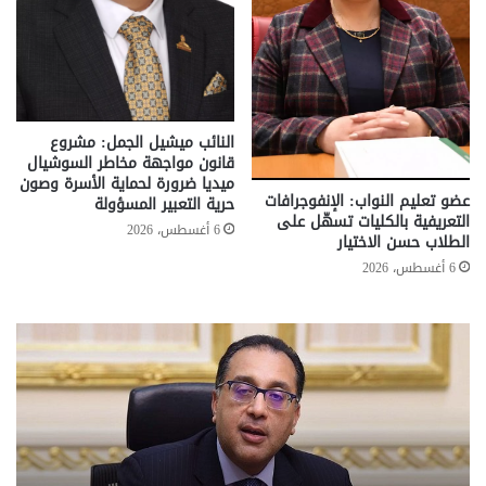
النائب ميشيل الجمل: مشروع
قانون مواجهة مخاطر السوشيال
ميديا ضرورة لحماية الأسرة وصون
عضو تعليم النواب: الإنفوجرافات
حرية التعبير المسؤولة
التعريفية بالكليات تسهّل على
6 أغسطس، 2026
الطلاب حسن الاختيار
6 أغسطس، 2026
تحركات
مع
حكومية
الم
لحسم
..
قانون
إلي
الإيجار
الم
القديم..والبرلمان:
الم
جاهزون
للص