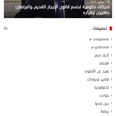
لإقراره
من
7 يوليو، 2020
تحركات حكومية لحسم قانون الإيجار القديم..والبرلمان:
م
وزا
جاهزون لإقراره
و
الت
الا
تصنيفات
ai companion
ai-girlfriend
أخبار مصر
اقتصاد
بعيد عن الأضواء
تقارير وحوارات
تكنولوجيا
حوادث
دين ودنيا
رياضة