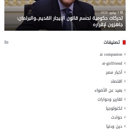
القديم..والبرلمان:
الم
جاهزون
للص
لإقراره
من
7 يوليو، 2020
تحركات حكومية لحسم قانون الإيجار القديم..والبرلمان:
م
وزا
جاهزون لإقراره
و
الت
الا
تصنيفات
ai companion
ai-girlfriend
أخبار مصر
اقتصاد
بعيد عن الأضواء
تقارير وحوارات
تكنولوجيا
حوادث
دين ودنيا