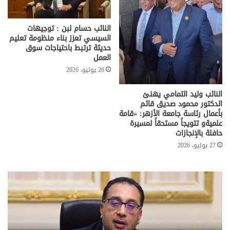
النائب حسام لبن : توجيهات
السيسي تعزز بناء منظومة تعليم
حديثة ترتبط باحتياجات سوق
العمل
26 يوليو، 2026
النائب وليد التمامي يهنئ
الدكتور محمود صديق قائم
بأعمال رئاسة جامعة الأزهر: «قامة
علميةو تتويجاً مستحقاً لمسيرة
حافلة بالإنجازات
27 يوليو، 2026
تحركات
مع
حكومية
الم
لحسم
..
قانون
إلي
الإيجار
الم