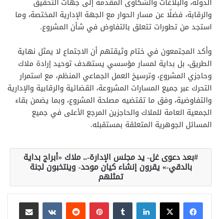
الدولة، والبلاغات والشكاوى المقدمة إلى جهات التحقيق
والرقابة، فضلًا عن مسار الحوار مع الجهة الإدارية المختصة، وما
استجد من تطورات تتعلق بالتفاوض في شأن المشروع.
وأكد المجتمعون في ختام وثيقتهم أن الاجتماع لا يمثل نهاية
الطريق، بل بداية لمسار مؤسسي يستهدف توحيد إرادة ملاك
وحاجزي المشروع، وترسيخ العمل الجماعي المنظم، مع استمرار
التحرك عبر جميع المسارات المشروعة، القضائية والرقابية والإدارية
والتفاوضية، وفق ما تقتضيه مصلحة المشروع، وبما يضمن بقاء
الجمعية العامة للملاك والحاجزين المرجع الأعلى في جميع
المسائل الجوهرية المتعلقة بمستقبله.
بعد دعوى غل- يد مجلس الإدارة-.. ملاك «أبراج بداية
بالدقي-» يقرون إنشاء كيان موحد- وينتخبون لجنة
تمثلهم
لينكدإن
بينتيريست
مشاركة عبر البريد