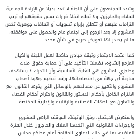
وشدد المجتمعون على أن اللجنة لا تعد بديلًا عن الإرادة الجماعية
للملاك والحاجزين، ولا تملك اتخاذ قرارات تمس حقوقهم أو ترتب
التزامات عليهم أو تتعلق بإبرام تسويات أو اتفاقات جوهرية تخص
المشروع إلا بعد الرجوع إلى اجتماع عام والحصول على موافقته،
ما لم يصدر لها تفويض صريح في شأن محدد.
كما اعتمد الاجتماع وثيقة مبادئ حاكمة لعمل اللجنة والكيان
المزمع إنشاؤه، تضمنت التأكيد على أن حماية حقوق ملاك
وحاجزي المشروع هي الغاية الأساسية، وأن التحرك لا يستهدف
منازعة أي جهة في اختصاصاتها، وإنما تنظيم جهود أصحاب
المشروع والتعبير عن مصالحهم بالوسائل التي يقرها القانون، مع
الالتزام الكامل بأحكام الدستور والقانون واحترام أحكام القضاء
والتعاون مع الجهات القضائية والرقابية والإدارية المختصة.
واستعرض الاجتماع، وفق الوثيقة، الموقف الراهن للمشروع
والإجراءات القانونية التي اتخذها الملاك والحاجزون خلال الفترة
الماضية، بما في ذلك الدعاوى المقامة أمام محاكم مجلس