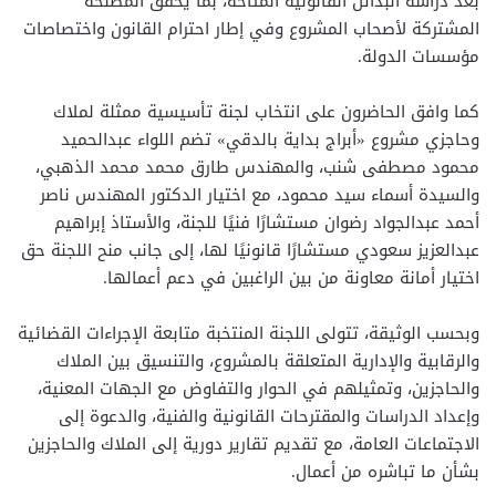
بعد دراسة البدائل القانونية المتاحة، بما يحقق المصلحة
المشتركة لأصحاب المشروع وفي إطار احترام القانون واختصاصات
مؤسسات الدولة.
كما وافق الحاضرون على انتخاب لجنة تأسيسية ممثلة لملاك
وحاجزي مشروع «أبراج بداية بالدقي» تضم اللواء عبدالحميد
محمود مصطفى شنب، والمهندس طارق محمد محمد الذهبي،
والسيدة أسماء سيد محمود، مع اختيار الدكتور المهندس ناصر
أحمد عبدالجواد رضوان مستشارًا فنيًا للجنة، والأستاذ إبراهيم
عبدالعزيز سعودي مستشارًا قانونيًا لها، إلى جانب منح اللجنة حق
اختيار أمانة معاونة من بين الراغبين في دعم أعمالها.
وبحسب الوثيقة، تتولى اللجنة المنتخبة متابعة الإجراءات القضائية
والرقابية والإدارية المتعلقة بالمشروع، والتنسيق بين الملاك
والحاجزين، وتمثيلهم في الحوار والتفاوض مع الجهات المعنية،
وإعداد الدراسات والمقترحات القانونية والفنية، والدعوة إلى
الاجتماعات العامة، مع تقديم تقارير دورية إلى الملاك والحاجزين
بشأن ما تباشره من أعمال.