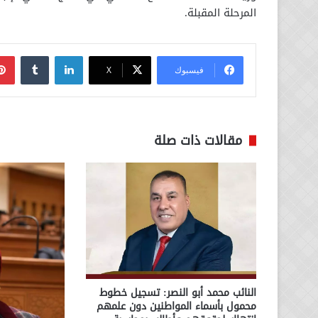
المرحلة المقبلة.
لينكدإن
فيسبوك
‫X
مقالات ذات صلة
النائب محمد أبو النصر: تسجيل خطوط
محمول بأسماء المواطنين دون علمهم