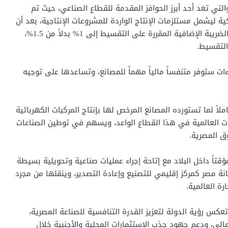
ر إلى أن مشروع القانون يتضمن تعديل المادة (15) والتي تعد أحد أبرز الحوافز المقدمة للقطاع الصناعي، حيث تم
ليشمل مستلزمات الإنتاج الواردة للمشروعات الإنتاجية، بعد أن
كان مقتصراً على الآلات والمعدات فقط، فضلاً عن خفض الضريبة الإضافية المقررة على التقسيط إلى 1% بدلاً من 1.5%،
التقسيط.
ءات ستوفر متنفساً مالياً مهماً للمصانع، وتساعدها على توجيه
ملاً لما تستورده المصانع المرخص لها بإنتاج المركبات الكهربائية
ارات العالمية في هذا القطاع الواعد، ويسهم في توطين الصناعات
ق المصرية.
قتاً داخل البلاد مع إتاحة إجراء عمليات صناعية وتحويلية بسيطة
انة مصر كمركز إقليمي للتصنيع وإعادة التصدير، وينقلها من مجرد
ة العالمية.
عكس رؤية الدولة لتعزيز القدرة التنافسية للصناعة المصرية،
الي، ودعم جهود جذب الاستثمارات المحلية والأجنبية خلال