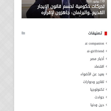
معاش المط
7 يوليو، 2020
لإقراره
من
تحركات حكومية لحسم قانون الإيجار
المطلوبة ل
وزارة
القديم..والبرلمان: جاهزون لإقراره
الاجتماعي
التضامن
الاجتماعي
تصنيفات
ai companion
ai-girlfriend
أخبار مصر
اقتصاد
بعيد عن الأضواء
تقارير وحوارات
تكنولوجيا
حوادث
دين ودنيا