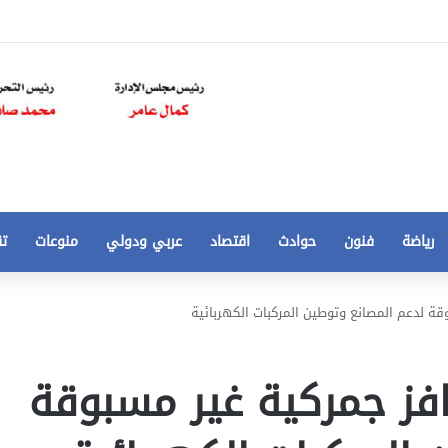
رياضة
فنون
حوادث
اقتصاد
عربي ودولي
منوعات
تق
تخفيض
 لدعم المصانع وتوطين المركبات الكهربائية
سعر
المتر
من
ز جمركية غير مسبوقة
250
21 أغسطس، 2020
الي
 مخالفات
تخفيض سعر المتر من 250 الي 50 جنيها
50