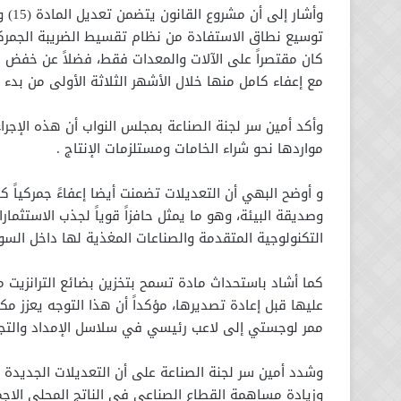
وأشا
توسيع نطاق الاستفادة من نظام تقسيط الضريبة الجمركية 
مع إعفاء كامل منها خلال الأشهر الثلاثة الأولى من بدء 
وأكد أمين سر لجنة الصناعة بمجلس النواب أن هذه الإجرا
مواردها نحو شراء الخامات ومستلزمات الإنتاج .
و أوضح البهي أن التعديلات تضمنت أيضا إعفاءً جمركياً كا
وصديقة البيئة، وهو ما يمثل حافزاً قوياً لجذب الاستثم
التكنولوجية المتقدمة والصناعات المغذية لها داخل السو
كما أشاد باستحداث مادة تسمح بتخزين بضائع الترانزيت مؤ
عليها قبل إعادة تصديرها، مؤكداً أن هذا التوجه يعزز مك
ممر لوجستي إلى لاعب رئيسي في سلاسل الإمداد والتجار
وشدد أمين سر لجنة الصناعة على أن التعديلات الجديدة ت
وزيادة مساهمة القطاع الصناعي في الناتج المحلي الإجم