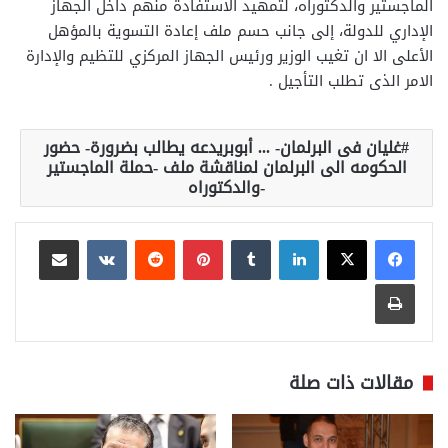
الماجستير والدكتوراه، لتمهيد الاستفادة منهم داخل الجهاز
الإداري للدولة، إلى جانب حسم ملف إعادة التسوية بالمؤهل
الأعلى الا ان تغيب الوزير ورئيس الجهاز المركزي للتظيم والإدارة
الامر الذى تطلب التأجيل .
غليان فى البرلمان- ... أبوبريدعه يطالب بضرورة- حضور
الحكومه الى البرلمان لمناقشة ملف -حملة الماجستير
-والدكتوراه
لينكدإن
بينتيريست
مشاركة عبر البريد
طباعة
مقالات ذات صلة