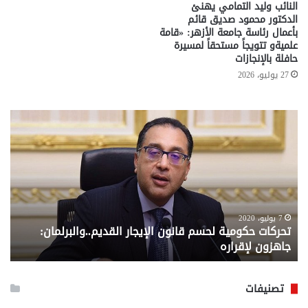
النائب وليد التمامي يهنئ
الدكتور محمود صديق قائم
بأعمال رئاسة جامعة الأزهر: «قامة
علميةو تتويجاً مستحقاً لمسيرة
حافلة بالإنجازات
27 يوليو، 2026
تحركات
مع
حكومية
الم
لحسم
..
قانون
إلي
الإيجار
الم
القديم..والبرلمان:
الم
جاهزون
للص
لإقراره
من
7 يوليو، 2020
تحركات حكومية لحسم قانون الإيجار القديم..والبرلمان:
م
وزا
جاهزون لإقراره
و
الت
الا
تصنيفات