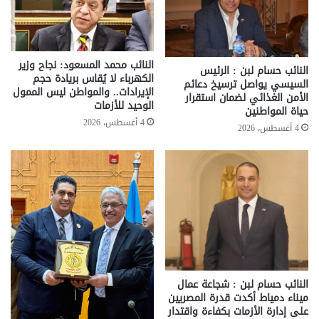
النائب محمد المسعود: نجاح وزير
النائب حسام لبن : الرئيس
الكهرباء لا يُقاس بريادة حجم
السيسي يواصل ترسيخ دعائم
الإيرادات.. والمواطن ليس الممول
الأمن الغذائي لضمان استقرار
الوحيد للأزمات
حياة المواطنين
4 أغسطس، 2026
4 أغسطس، 2026
النائب حسام لبن : شجاعة عمال
ميناء دمياط أكدت قدرة المصريين
على إدارة الأزمات بكفاءة واقتدار