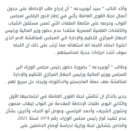
وأكد النائب ” سيد أبوبريدعه ” أن إدراج طلب الإحاطة على جدول
أعمال لجنة القوى العاملة يأتي في إطار الدور الرقابي لمجلس
النواب، وحرصه على متابعة الملفات التي تمس مستقبل الشباب
والكفاءات العلمية المصرية منتقدا عدم حضور وزير المالية ورئيس
الجهاز المركزي للتظيم والإدارة الى المجلس للمناقشة الامر الذى
اعتبرة اعضاء اللجنه انه استهانه مما ترتب على ذلك ان اللجنه
سوف تتخذ اجراءات جدية لمحاسبتهم .
وطالب ” أبوبريدعه ” بضرورة حضور رئيس مجلس الوزراء الى
المجلس ووزير المالية ورئيس الجهاز المركزي للتظيم والإدارة
لمناقشة ملف حملة الماجستير والدكتوراه وإيجاد حل سريع لهم .
جدير بالذكر ان تناقش لجنة القوى العاملة في اجتماعيها الأول
والثاني اليوم، طلبات الإحاطة المقدمة من النواب إيهاب منصور،
ونشوى الشريف، وأحمد البرلسي، وعوض أبو النجاء، وآخرين، بشأن
عدم تنفيذ قرار رئيس مجلس الوزراء، رقم 1974 لسنة 2021،
والخاص بتشكيل لجنة وزارية لدراسة أوضاع الحاصلين على