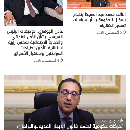
النائب محمد عبد الحفيظ يتقدم
بسؤال للحكومة بشأن سياسات
تسعير الكهرباء
عادل الجوهري: توجيهات الرئيس
5 أغسطس، 2026
السيسي بشأن الأمن الغذائي
والحماية الاجتماعية تعكس رؤية
استباقية لتأمين احتياجات
المواطنين واستقرار الأسواق
4 أغسطس، 2026
تحركات
مع
حكومية
الم
لحسم
..
قانون
إلي
الإيجار
الم
القديم..والبرلمان:
الم
جاهزون
للص
لإقراره
من
7 يوليو، 2020
تحركات حكومية لحسم قانون الإيجار القديم..والبرلمان:
م
وزا