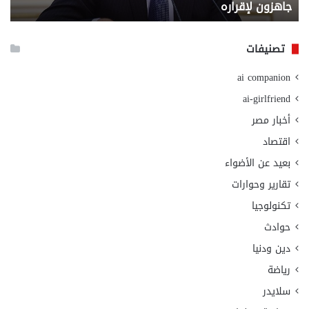
جاهزون لإقراره
و
الت
الا
تصنيفات
ai companion
ai-girlfriend
أخبار مصر
اقتصاد
بعيد عن الأضواء
تقارير وحوارات
تكنولوجيا
حوادث
دين ودنيا
رياضة
سلايدر