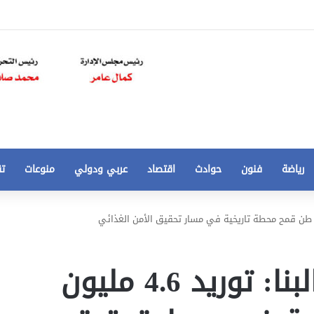
رياضة
فنون
حوادث
اقتصاد
عربي ودولي
منوعات
تق
تخفيض
سعر
المتر
من
النائب أحمد إبراهيم البنا: توريد 4.6 مليون
250
21 أغسطس، 2020
الي
 مخالفات
تخفيض سعر المتر من 250 الي 50 جنيها
50