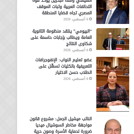
السيسي وملك البحرين يؤكد قوة
التحالفات العربية وثبات الموقف
المصري تجاه قضايا المنطقة
6 أغسطس، 2026
“البيومي” ينتقد منظومة الثانوية
العامة ويطالب بإجابات حاسمة على
شكاوى النتائج
6 أغسطس، 2026
عضو تعليم النواب: الإنفوجرافات
التعريفية بالكليات تسهّل على
الطلاب حسن الاختيار
6 أغسطس، 2026
النائب ميشيل الجمل: مشروع قانون
مواجهة مخاطر السوشيال ميديا
ضرورة لحماية الأسرة وصون حرية