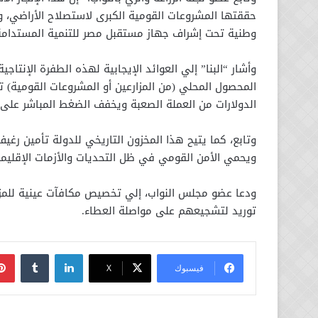
حققتها المشروعات القومية الكبرى لاستصلاح الأراضي، وع
وطنية تحت إشراف جهاز مستقبل مصر للتنمية المستدامة
وأشار “البنا” إلي العوائد الإيجابية لهذه الطفرة الإنتاجي
المحصول المحلي (من المزارعين أو المشروعات القومية) ت
الدولارات من العملة الصعبة ويخفف الضغط المباشر على ال
وتابع، كما يتيح هذا المخزون التاريخي للدولة تأمين رغي
ويحمي الأمن القومي في ظل التحديات والأزمات الإقليمية
ودعا عضو مجلس النواب، إلي تخصيص مكافآت عينية للمزا
توريد لتشجيعهم على مواصلة العطاء.
لينكدإن
فيسبوك
‫X