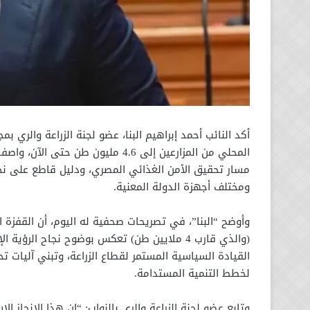
أكد النائب أحمد إبراهيم البنا، عضو لجنة الزراعة والري 
المحلي من المزارعين إلى 4.6 مليون
مسار تحقيق الأمن الغذائي المصري، ودليل قاطع على نجاح
ومختلف أجهزة الدولة المعنية.
وأوضح “البنا”، في تصريحات صحفية له اليوم، أن القفزة 
(والذي قارب 4 ملايين طن) تعكس بوضوح نجاح الر
القيادة السياسية المستمر لقطاع الزراعة، وتبني آليات تح
لخطط التنمية المستدامة.
وتابع عضو لجنة الزراعة والري بالنواب: “إن هذا الإنجاز 