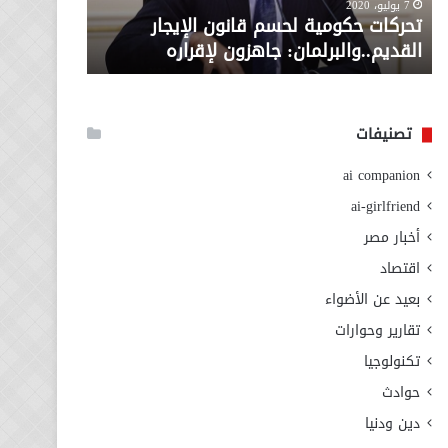
معاش المط
7 يوليو، 2020
لإقراره
من
تحركات حكومية لحسم قانون الإيجار
المطلوبة ل
وزارة
القديم..والبرلمان: جاهزون لإقراره
الاجتماعي
التضامن
الاجتماعي
تصنيفات
ai companion
ai-girlfriend
أخبار مصر
اقتصاد
بعيد عن الأضواء
تقارير وحوارات
تكنولوجيا
حوادث
دين ودنيا