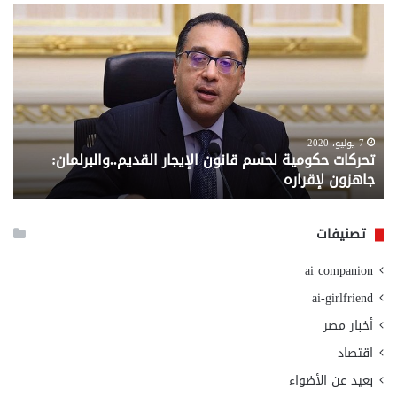
تحركات
مع
حكومية
الم
لحسم
..
قانون
إلي
الإيجار
الم
القديم..والبرلمان:
الم
جاهزون
للص
لإقراره
من
7 يوليو، 2020
تحركات حكومية لحسم قانون الإيجار القديم..والبرلمان:
م
وزا
جاهزون لإقراره
و
الت
الا
تصنيفات
ai companion
ai-girlfriend
أخبار مصر
اقتصاد
بعيد عن الأضواء