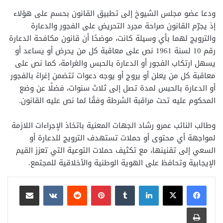
ودعا عضو مجلس الشيوخ إلى تطبيق القانون بحسم على هؤلاء
إذ يجرّم القانون صراحة مجرد التحريض على الفجور والدعارة
والترويج لهما بأي وسيلة كانت، موضحًا أن قانون مكافحة الدعارة
رقم 10 لسنة 1961 نص على معاقبة كل من يحرض أو يساعد أو
يسهل ارتكاب الفجور أو الدعارة بالحبس والغرامة، كما نص على
معاقبة كل من يعلن أو يروج أو يوجه دعوات تتضمن إغراءً بالفجور
أو الدعارة بالحبس لمدة تصل إلى ثلاث سنوات، فضلًا عن وضع
المحكوم عليه تحت مراقبة الشرطة وفقًا لما نص عليه القانون.
وطالب النائب عمرو رشاد الجهات المعنية باتخاذ الإجراءات اللازمة
لمواجهة أي محتوى أو حملات تستهدف الترويج للدعارة أو
السعي إلى تقنينها، مع تكثيف حملات التوعية التي تعزز القيم
الإيجابية وتحافظ على الهوية الوطنية والأخلاقية للمجتمع.
لينكدإن
بينتيريست
مشاركة عبر البريد
طباعة