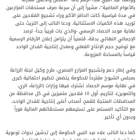
بالأعوام الماضية”، مشيراً إلى أن سرعة صرف مستحقات المزارعين
في مدة قياسية كانت الحافز الأكبر وراء تشجيع الفلاحين على
توريد هذه الكميات الاستثنائية. ودعا النائب إلى التريث حتى
نهاية موعد الحصاد الرسمي -والذي بات قريباً جداً- لرصد
الإجمالي النهائي بدقة، مُتمنياً أن يتزامن إعلان الأرقام الرسمية
مع توضيح حجم الإنتاج الفعلي ومعدل إنتاجية الفدان الواحد
قياساً بالمساحة المزروعة.
وفي إطار دعم وتشجيع المزارع المصري، طرح وكيل لجنة الزراعة
بمجلس الشيوخ مقترحاً للحكومة يتضمن تنظيم احتفالية كبرى
في نهاية موسم الحصاد تشترك فيها وزارات (الزراعة، الري،
والتموين)، لتكريم، أول 10 فلاحين متميزين في كل محافظة من
المحافظات المنتجة للقمح، أصحاب أعلى إنتاجية للفدان الواحد،
مع التأكيد المستمر على تسليمهم مستحقاتهم المالية فوراً
وبدون أي تأخير.
كما دعا النائب علاء عبد النبي الحكومة إلى تدشين ندوات توعوية