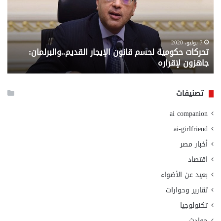
قانون
إلي
الإيجار
الم
القديم..والبرلمان:
الم
جاهزون
للص
لإقراره
من
7 يوليو، 2020
تحركات حكومية لحسم قانون الإيجار القديم..والبرلمان:
م
وزا
جاهزون لإقراره
و
الت
الا
تصنيفات
ai companion
ai-girlfriend
أخبار مصر
اقتصاد
بعيد عن الأضواء
تقارير وحوارات
تكنولوجيا
حوادث