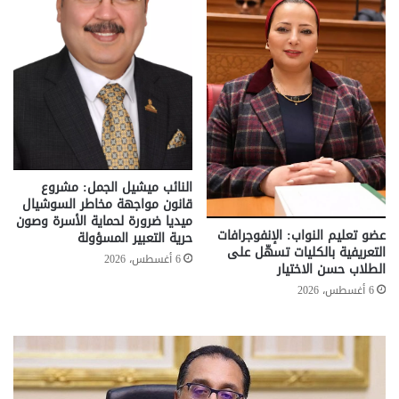
النائب ميشيل الجمل: مشروع
قانون مواجهة مخاطر السوشيال
ميديا ضرورة لحماية الأسرة وصون
عضو تعليم النواب: الإنفوجرافات
حرية التعبير المسؤولة
التعريفية بالكليات تسهّل على
6 أغسطس، 2026
الطلاب حسن الاختيار
6 أغسطس، 2026
تحركات
مع
حكومية
الم
لحسم
..