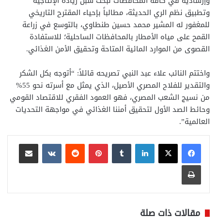
وإرشادية في كافة المحافظات لبحث سبل زيادة الإنتاجية
وتطبيق نظم الري الحديثة، مطالباً بإحياء المقترح التاريخي
للمغفور له المشير محمد حسين طنطاوي، بالتوسع في زراعة
القمح على مياه الأمطار بالمحافظات الساحلية؛ للاستفادة
القصوى من الموارد المائية المتاحة وتحقيق الأمن الغذائي.
واختتم النائب علاء عبد النبي تصريحه قائلاً: “أتوجه بكل الشكر
والتقدير للفلاح المصري الأصيل، الذي يمثل مع أسرته نحو 55%
من نسيج الشعب المصري، فهو العمود الفقري للاقتصاد القومي
وحائط الصد الأول لتحقيق أمننا الغذائي في مواجهة التحديات
العالمية”.
لينكدإن
بينتيريست
مشاركة عبر البريد
طباعة
مقالات ذات صلة