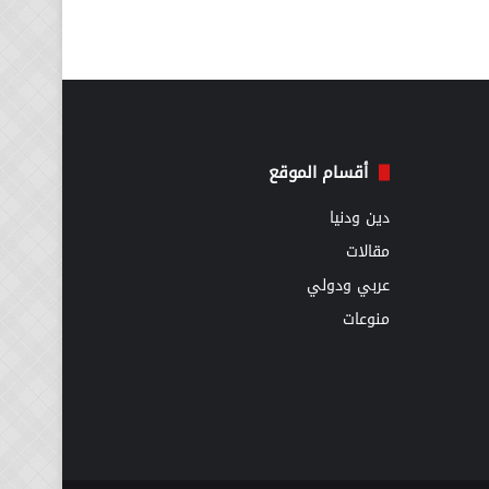
أقسام الموقع
دين ودنيا
مقالات
عربي ودولي
منوعات