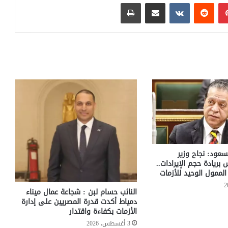
بينتيريست
مشاركة عبر البريد
طباعة
سعود: نجاح وزير
س بريادة حجم الإيرادات..
لممول الوحيد للأزمات
النائب حسام لبن : شجاعة عمال ميناء
دمياط أكدت قدرة المصريين على إدارة
الأزمات بكفاءة واقتدار
3 أغسطس، 2026