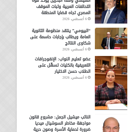
السيسي وملك البحرين يؤكد قوة
التحالفات العربية وثبات الموقف
المصري تجاه قضايا المنطقة
6 أغسطس، 2026
“البيومي” ينتقد منظومة الثانوية
العامة ويطالب بإجابات حاسمة على
شكاوى النتائج
6 أغسطس، 2026
عضو تعليم النواب: الإنفوجرافات
التعريفية بالكليات تسهّل على
الطلاب حسن الاختيار
6 أغسطس، 2026
النائب ميشيل الجمل: مشروع قانون
مواجهة مخاطر السوشيال ميديا
ضرورة لحماية الأسرة وصون حرية