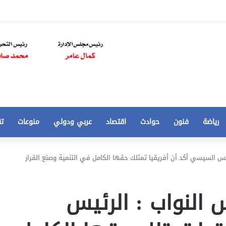
رياضة
فنون
حوادث
اقتصاد
عربي ودولي
منوعات
تق
تخفيض
س السيسي أكد أن أفريقيا تمتلك حقها الكامل في التنمية وصنع القرار
سعر
المتر
من
النواب : الرئيس
250
21 أغسطس، 2020
الي
 مخالفات
تخفيض سعر المتر من 250 الي 50 جنيها
50