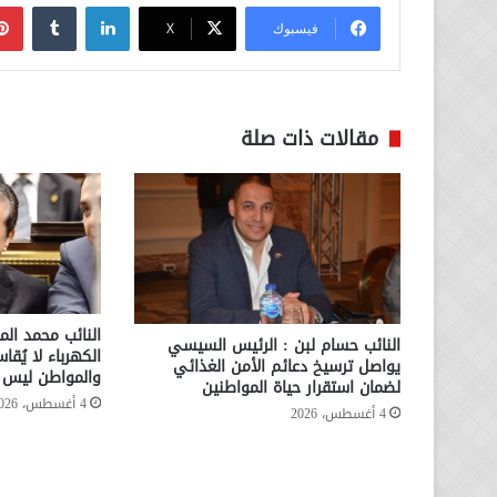
لينكدإن
فيسبوك
‫X
مقالات ذات صلة
النائب محمد الم
النائب حسام لبن : الرئيس السيسي
الكهرباء لا يُقا
يواصل ترسيخ دعائم الأمن الغذائي
والمواطن ليس ا
لضمان استقرار حياة المواطنين
4 أغسطس، 2026
4 أغسطس، 2026