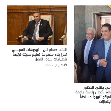
النائب حسام لبن : توجيهات السيسي
تعزز بناء منظومة تعليم حديثة ترتبط
باحتياجات سوق العمل
26 يوليو، 2026
مامي يهنئ الدكتور
م بأعمال رئاسة جامعة
ميةو تتويجاً مستحقاً
إنجازات