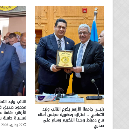
النائب وليد الت
محمود صديق قائ
رئيس جامعة الأزهر يكرم النائب وليد
الأزهر: «قامة عل
التمامي .. اعتزازه بعضوية مجلس أمناء
لمسيرة حافلة بال
فرع دمياط وهذا التكريم وسام علي
صدري
27 يوليو، 2026