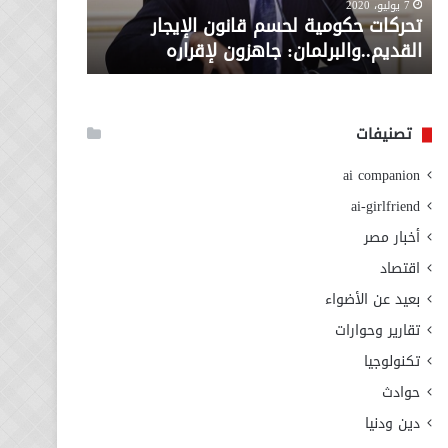
معاش المط
7 يوليو، 2020
لإقراره
من
تحركات حكومية لحسم قانون الإيجار
المطلوبة ل
وزارة
القديم..والبرلمان: جاهزون لإقراره
الاجتماعي
التضامن
الاجتماعي
تصنيفات
ai companion
ai-girlfriend
أخبار مصر
اقتصاد
بعيد عن الأضواء
تقارير وحوارات
تكنولوجيا
حوادث
دين ودنيا