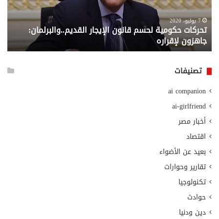
جاهزون
للص
لإقراره
من
7 يوليو، 2020
تحركات حكومية لحسم قانون الإيجار القديم..والبرلمان:
م
وزا
جاهزون لإقراره
و
الت
الا
تصنيفات
ai companion
ai-girlfriend
أخبار مصر
اقتصاد
بعيد عن الأضواء
تقارير وحوارات
تكنولوجيا
حوادث
دين ودنيا