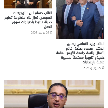
النائب حسام لبن : توجيهات
السيسي تعزز بناء منظومة تعليم
حديثة ترتبط باحتياجات سوق
العمل
26 يوليو، 2026
النائب وليد التمامي يهنئ
الدكتور محمود صديق قائم
بأعمال رئاسة جامعة الأزهر: «قامة
علميةو تتويجاً مستحقاً لمسيرة
حافلة بالإنجازات
27 يوليو، 2026
تحركات
مع
حكومية
الم
لحسم
..
قانون
إلي
الإيجار
الم
القديم..والبرلمان:
الم