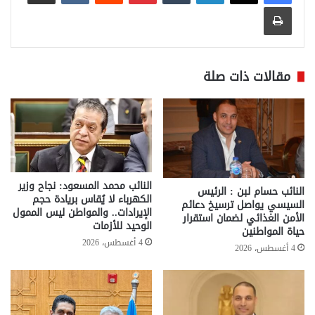
طباعة
مقالات ذات صلة
النائب محمد المسعود: نجاح وزير
النائب حسام لبن : الرئيس
الكهرباء لا يُقاس بريادة حجم
السيسي يواصل ترسيخ دعائم
الإيرادات.. والمواطن ليس الممول
الأمن الغذائي لضمان استقرار
الوحيد للأزمات
حياة المواطنين
4 أغسطس، 2026
4 أغسطس، 2026