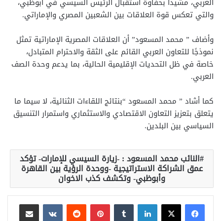
العربي، مشيدا بحفاوة استقبال الرئيس السيسي في أبوظبي،
والتي تعكس قوة العلاقات بين الشعبين المصري والإماراتي.
وأضاف ” محمد المسعود” أن العلاقات المصرية الإماراتية تمثل
نموذجًا للتعاون العربي القائم على الثقة والاحترام المتبادل،
خاصة في ظل التحديات الإقليمية الحالية، بما يدعم وحدة الصف
العربي.
كما أشاد ” محمد المسعود “بنتائج اللقاءات الثنائية، لا سيما ما
يتعلق بتعزيز التعاون الاقتصادي والاستثماري واستمرار التنسيق
السياسي بين البلدين.
النائب محمد المسعود : -زيارة السيسي للإمارات- تؤكد
عمق الشراكة الاستراتيجية -ووحدة الرؤية بين القاهرة
وأبوظبي- وتكشف كذب الاخوان
لينكدإن
بينتيريست
مشاركة عبر البريد