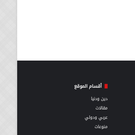
أقسام الموقع
دين ودنيا
مقالات
عربي ودولي
منوعات