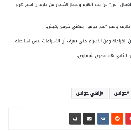
عمال “مرر” عن بناء الهرم وقطع الأحجار من طره،ان اسم هرم
تعرف باسم “عنخ خوفو” بمعني خوفو يعيش.
عن الفراعنة وعن الأهرام حتي يعرف أن الأهرامات ليس لها صلة
يس الثاني هو مصري شرقاوي.
حواس
زاهي حواس
بينتيريست
مشاركة عبر البريد
طباعة