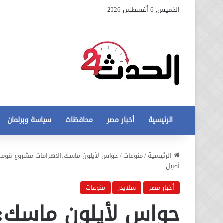
الخميس, 6 أغسطس 2026
الرئيسية
أخبار مصر
محافظات
سياسة وبرلمان
عاجل
الرئيسية
/
منوعات
/
حواس لأيلون ماسك:الأهرامات مشروع قومي
تطورات
أصيل
جديدة
في
أخبار مصر
سلايدر
منوعات
أزمة
حواس لأيلون ماسك:ا
12 أغسطس، 2020
مخالفات
عاجل تطورات جديدة في أزمة
البناء