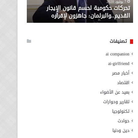
معاش المط
7 يوليو، 2020
لإقراره
من
تحركات حكومية لحسم قانون الإيجار
المطلوبة ل
وزارة
القديم..والبرلمان: جاهزون لإقراره
الاجتماعي
التضامن
الاجتماعي
تصنيفات
ai companion
ai-girlfriend
أخبار مصر
اقتصاد
بعيد عن الأضواء
تقارير وحوارات
تكنولوجيا
حوادث
دين ودنيا