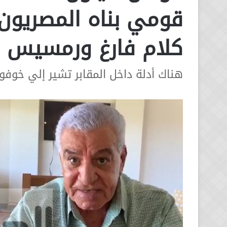
البناء ..دعوي قضائية تختصم 
..دعوي
قومي بناه المصريون
لوقف تنفيذ قانون التصالح 
قضائية
جمع مليارات الجنيهات
تختصم
كلام فارغ ورمسيس ا
رئيس
الوزراء
لوقف
تنفيذ
هناك أدلة داخل المقابر تشير إلي خوفو
قانون
التصالح
واعتراض
علي
جمع
مليارات
الجنيهات