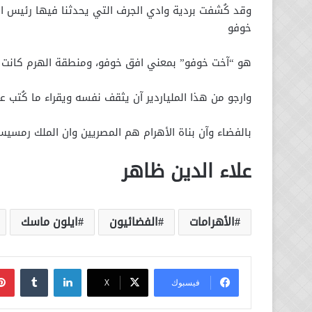
وقد كُشفت بردية وادي الجرف التي يحدثنا فيها رئيس ال
خوفو
هو “آخت خوفو” بمعني افق خوفو، ومنطقة الهرم كانت 
وارجو من هذا الملياردير آن يثقف نفسه ويقراء ما كُتب 
بالفضاء وآن بناة الأهرام هم المصريين وان الملك رمس
علاء الدين ظاهر
الأهرامات
الفضائيون
ايلون ماسك
لينكدإن
فيسبوك
‫X