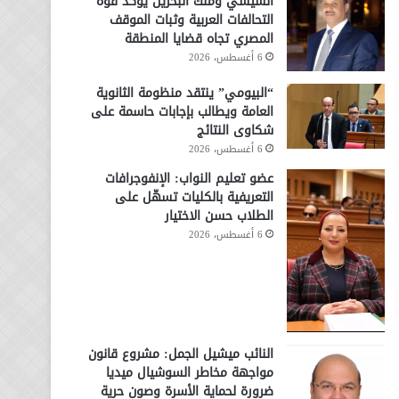
السيسي وملك البحرين يؤكد قوة
التحالفات العربية وثبات الموقف
المصري تجاه قضايا المنطقة
6 أغسطس، 2026
“البيومي” ينتقد منظومة الثانوية
العامة ويطالب بإجابات حاسمة على
شكاوى النتائج
6 أغسطس، 2026
عضو تعليم النواب: الإنفوجرافات
التعريفية بالكليات تسهّل على
الطلاب حسن الاختيار
6 أغسطس، 2026
النائب ميشيل الجمل: مشروع قانون
مواجهة مخاطر السوشيال ميديا
ضرورة لحماية الأسرة وصون حرية