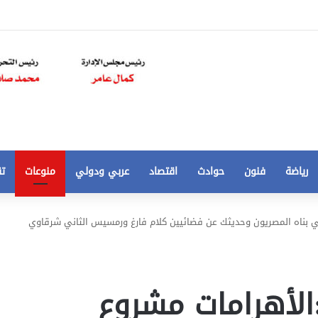
رياضة
فنون
حوادث
اقتصاد
عربي ودولي
منوعات
تق
تخفيض
 بناه المصريون وحديثك عن فضائيين كلام فارغ ورمسيس الثاني شرقاوي
سعر
المتر
من
250
لأهرامات مشروع
21 أغسطس، 2020
الي
 مخالفات
تخفيض سعر المتر من 250 الي 50 جنيها
50