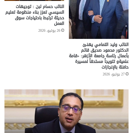
النائب حسام لبن : توجيهات
السيسي تعزز بناء منظومة تعليم
حديثة ترتبط باحتياجات سوق
العمل
26 يوليو، 2026
النائب وليد التمامي يهنئ
الدكتور محمود صديق قائم
بأعمال رئاسة جامعة الأزهر: «قامة
علميةو تتويجاً مستحقاً لمسيرة
حافلة بالإنجازات
27 يوليو، 2026
تحركات
مع
حكومية
الم
لحسم
..
قانون
إلي
الإيجار
الم
القديم..والبرلمان:
الم
جاهزون
للص