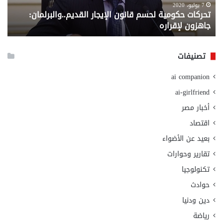
لإقراره
من
7 يوليو، 2020
تحركات حكومية لحسم قانون الإيجار القديم..والبرلمان:
م
وزا
جاهزون لإقراره
و
الت
الا
تصنيفات
ai companion
ai-girlfriend
أخبار مصر
اقتصاد
بعيد عن الأضواء
تقارير وحوارات
تكنولوجيا
حوادث
دين ودنيا
رياضة