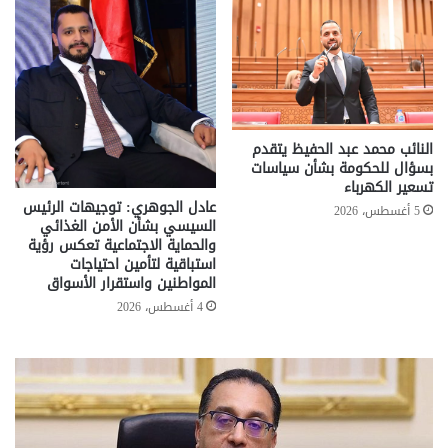
النائب محمد عبد الحفيظ يتقدم
بسؤال للحكومة بشأن سياسات
تسعير الكهرباء
عادل الجوهري: توجيهات الرئيس
5 أغسطس، 2026
السيسي بشأن الأمن الغذائي
والحماية الاجتماعية تعكس رؤية
استباقية لتأمين احتياجات
المواطنين واستقرار الأسواق
4 أغسطس، 2026
تحركات
مع
حكومية
الم
لحسم
..
قانون
إلي