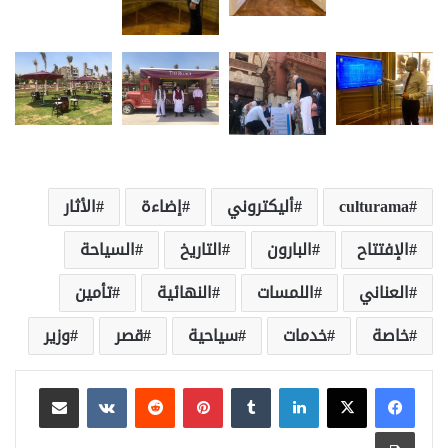
culturama
أليكتروني
إضاءة
الأثار
الإفتتاح
البارون
التاريخ
السياحة
العناني
اللمسات
النهائية
تأمين
خاصة
خدمات
سياحية
قصر
وزير
لينكدإن
بينتيريست
مشاركة عبر البريد
طباعة