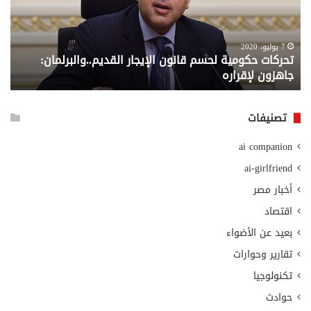
الإيجار
الم
القديم..والبرلمان:
الم
جاهزون
للص
لإقراره
من
7 يوليو، 2020
تحركات حكومية لحسم قانون الإيجار القديم..والبرلمان:
م
وزا
جاهزون لإقراره
و
الت
الا
تصنيفات
ai companion
ai-girlfriend
أخبار مصر
اقتصاد
بعيد عن الأضواء
تقارير وحوارات
تكنولوجيا
حوادث