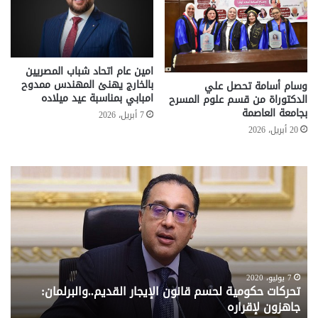
امين عام اتحاد شباب المصريين
بالخارج يهنئ المهندس ممدوح
وسام أسامة تحصل علي
امبابي بمناسبة عيد ميلاده
الدكتوراة من قسم علوم المسرح
بجامعة العاصمة
7 أبريل، 2026
20 أبريل، 2026
تحركات
مع
حكومية
الم
لحسم
..
قانون
إلي
الإيجار
الم
القديم..والبرلمان:
الم
جاهزون
للص
لإقراره
من
7 يوليو، 2020
تحركات حكومية لحسم قانون الإيجار القديم..والبرلمان:
م
وزا
جاهزون لإقراره
و
الت