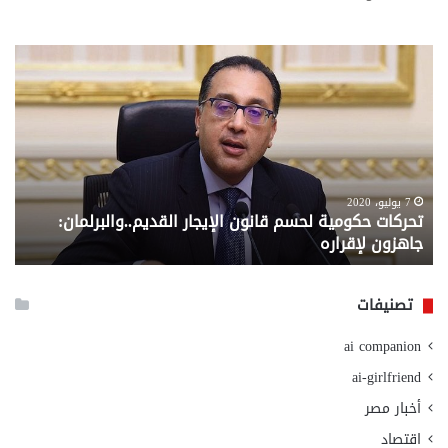
تحركات
مع
حكومية
الم
لحسم
..
قانون
إلي
الإيجار
الم
القديم..والبرلمان:
الم
جاهزون
للص
لإقراره
من
7 يوليو، 2020
تحركات حكومية لحسم قانون الإيجار القديم..والبرلمان:
م
وزا
جاهزون لإقراره
و
الت
الا
تصنيفات
ai companion
ai-girlfriend
أخبار مصر
اقتصاد