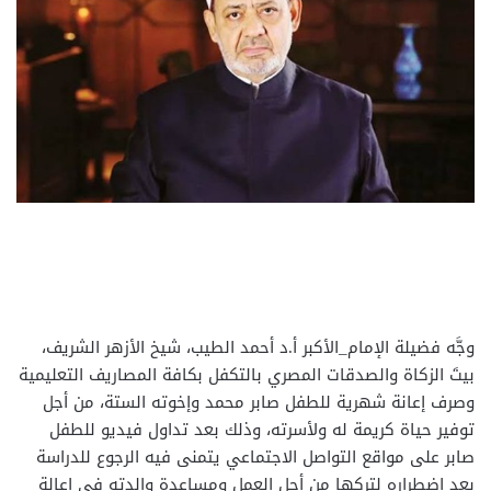
وجَّه فضيلة الإمام_الأكبر أ.د أحمد الطيب، شيخ الأزهر الشريف،
بيتَ الزكاة والصدقات المصري بالتكفل بكافة المصاريف التعليمية
وصرف إعانة شهرية للطفل صابر محمد وإخوته الستة، من أجل
توفير حياة كريمة له ولأسرته، وذلك بعد تداول فيديو للطفل
صابر على مواقع التواصل الاجتماعي يتمنى فيه الرجوع للدراسة
بعد اضطراره لتركها من أجل العمل ومساعدة والدته في إعالة