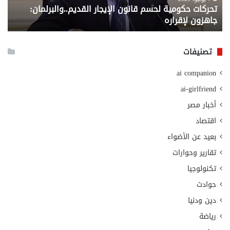
تحركات حكومية لحسم قانون الإيجار القديم..والبرلمان:
م
وزا
جاهزون لإقراره
و
الت
الا
تصنيفات
ai companion
ai-girlfriend
أخبار مصر
اقتصاد
بعيد عن الأضواء
تقارير وحوارات
تكنولوجيا
حوادث
دين ودنيا
رياضة