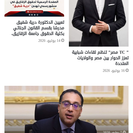
تعيين الدكتورة درية شفيق
مدرسًا بقسم القانون الجنائي
بكلية الحقوق جامعة الزقازيق،
14 يوليو، 2026
” TC مصر” تنظم لقاءات شبابية
تعزز الحوار بين مصر والولايات
المتحدة
16 يوليو، 2026
تحركات
مع
حكومية
الم
لحسم
..
قانون
إلي
الإيجار
الم
القديم..والبرلمان:
الم
جاهزون
للص
لإقراره
من
7 يوليو، 2020