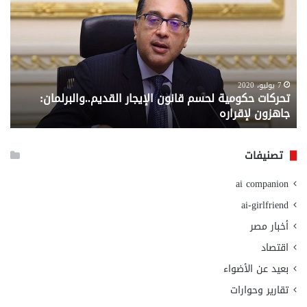
لحسم
..
قانون
إلي
الإيجار
الم
القديم..والبرلمان:
الم
جاهزون
للص
لإقراره
من
7 يوليو، 2020
تحركات حكومية لحسم قانون الإيجار القديم..والبرلمان:
م
وزا
جاهزون لإقراره
و
الت
الا
تصنيفات
ai companion
ai-girlfriend
أخبار مصر
اقتصاد
بعيد عن الأضواء
تقارير وحوارات