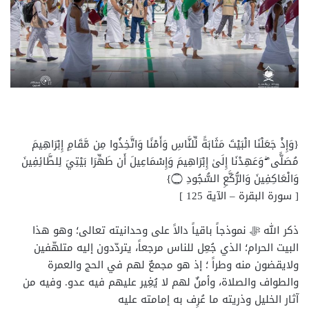
{وَإِذْ جَعَلْنَا الْبَيْتَ مَثَابَةً لِّلنَّاسِ وَأَمْنًا وَاتَّخِذُوا مِن مَّقَامِ إِبْرَاهِيمَ
مُصَلًّى ۖ وَعَهِدْنَا إِلَىٰ إِبْرَاهِيمَ وَإِسْمَاعِيلَ أَن طَهِّرَا بَيْتِيَ لِلطَّائِفِينَ
وَالْعَاكِفِينَ وَالرُّكَّعِ السُّجُودِ ۝}
[ سورة البقرة – الآية 125 ]
ذكر الله ﷻ نموذجاً باقياً دالاً على وحدانيته تعالى؛ وهو هذا
البيت الحرام؛ الذي جُعِل للناس مرجعاً، يتردّدون إليه متلهّفين
ولايقضون منه وطراً ؛ إذ هو مجمعٌ لهم في الحج والعمرة
والطواف والصلاة، وأمنٌ لهم لا يُغِير عليهم فيه عدو. وفيه من
آثار الخليل وذريته ما عُرِف به إمامته عليه