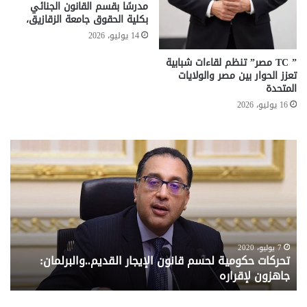
مدرسًا بقسم القانون الجنائي
بكلية الحقوق جامعة الزقازيق،
14 يوليو، 2026
” TC مصر” تنظم لقاءات شبابية
تعزز الحوار بين مصر والولايات
المتحدة
16 يوليو، 2026
تحركات
مع
حكومية
الم
لحسم
..
قانون
إلي
الإيجار
الم
القديم..والبرلمان:
الم
جاهزون
للص
لإقراره
من
7 يوليو، 2020
تحركات حكومية لحسم قانون الإيجار القديم..والبرلمان:
م
وزا
جاهزون لإقراره
و
الت
الا