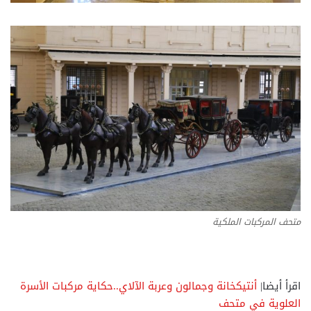
متحف المركبات الملكية
اقرأ أيضا|
أنتيكخانة وجمالون وعربة الآلاي..حكاية مركبات الأسرة
العلوية في متحف