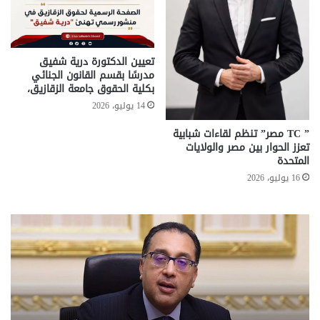
تعيين الدكتورة درية شفيق
مدرسًا بقسم القانون الجنائي
بكلية الحقوق جامعة الزقازيق،
14 يوليو، 2026
” TC مصر” تنظم لقاءات شبابية
تعزز الحوار بين مصر والولايات
المتحدة
16 يوليو، 2026
معاش
المطلقة
..
إليك
المستندات
المطلوبة
للصرف