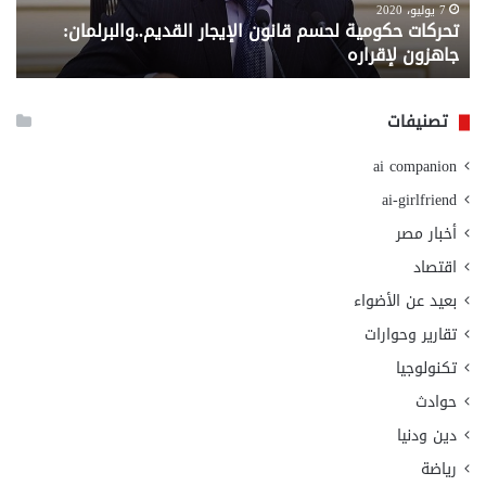
من
6 سبتمبر، 2020
ن الإيجار القديم..والبرلمان:
معاش المطلقة .. إليك المس
وزارة
وزارة التضامن الاجتماعي
التضامن
الاجتماعي
تصنيفات
ai companion
ai-girlfriend
أخبار مصر
اقتصاد
بعيد عن الأضواء
تقارير وحوارات
تكنولوجيا
حوادث
دين ودنيا
رياضة