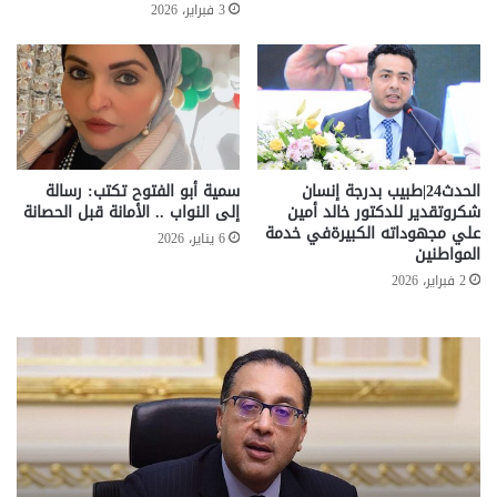
3 فبراير، 2026
الحدث24|طبيب بدرجة إنسان
سمية أبو الفتوح تكتب: رسالة
شكروتقدير للدكتور خالد أمين
إلى النواب .. الأمانة قبل الحصانة
علي مجهوداته الكبيرةفي خدمة
6 يناير، 2026
المواطنين
2 فبراير، 2026
تحركات
مع
حكومية
الم
لحسم
..
قانون
إلي
الإيجار
الم
القديم..والبرلمان:
الم
جاهزون
للص