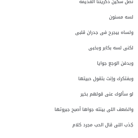
نصل سكين ذكريتنا القديمه
لسه مسنون
ولساه بيجرح فى جدران قلبى
لكنى لسه بكابر وبخبى
وبدفن الوجع جوايا
وبفتكرك وإنت بتقول حبيتها
لو سألوك عنى قولهم بخير
والضعف اللى بينته جواها أصبح جبروتها
كِذب اللى قال الحب مجرد كلام