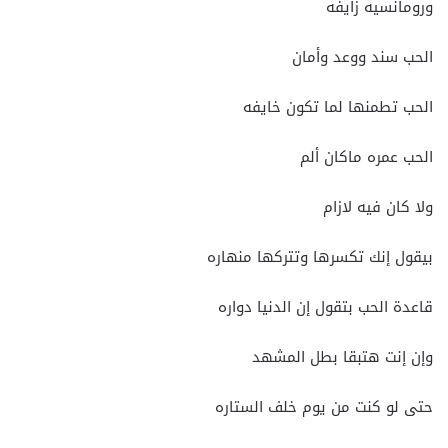
ورومانسيه زايفه
الحب سند ووعد وأمان
الحب تطمنها لما تكون خايفه
الحب عمره ماكان ألم
ولا كان فيه لازام
بيقول إنك تكسرها وتتركها منهاره
قاعدة الحب بتقول إن الدنيا دواره
وإن إنت هتبقا بطل المشهد
حتى لو كنت من يوم خلف الستاره