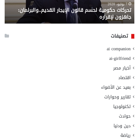
لإقراره
من
7 يوليو، 2020
تحركات حكومية لحسم قانون الإيجار القديم..والبرلمان:
م
وزا
جاهزون لإقراره
و
الت
الا
تصنيفات
ai companion
ai-girlfriend
أخبار مصر
اقتصاد
بعيد عن الأضواء
تقارير وحوارات
تكنولوجيا
حوادث
دين ودنيا
رياضة