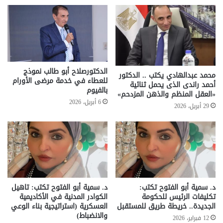
الدكتورصلاح أبو طالب نموذج
محمد عبدالهادي يكتب .. الدكتور
للعطاء في خدمة مرضى الأورام
أحمد راندى الذى يحمل ثنائية
بالفيوم
«العقل المنظم والذهن المزدحم»
6 أبريل، 2026
29 أبريل، 2026
د. سمية أبو الفتوح تكتب:
د. سمية أبو الفتوح تكتب: تاهيل
تكليفات الرئيس للحكومة
الكوادر المدنية في الأكاديمية
الجديدة.. خريطة طريق للمستقبل
العسكرية (استراتيجية بناء الوعي
والانضباط)
12 فبراير، 2026