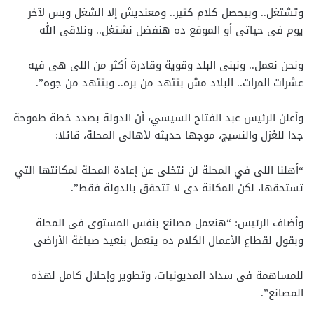
وتشتغل.. وبيحصل كلام كتير.. ومعنديش إلا الشغل وبس لآخر
يوم فى حياتى أو الموقع ده هنفضل نشتغل.. ونلاقى الله
ونحن نعمل.. ونبنى البلد وقوية وقادرة أكثر من اللى هى فيه
عشرات المرات.. البلاد مش بتتهد من بره.. وبتتهد من جوه”.
وأعلن الرئيس عبد الفتاح السيسي، أن الدولة بصدد خطة طموحة
جدا للغزل والنسيج، موجها حديثه لأهالى المحلة، قائلا:
“أهلنا اللى في المحلة لن نتخلى عن إعادة المحلة لمكانتها التي
تستحقها، لكن المكانة دى لا تتحقق بالدولة فقط”.
وأضاف الرئيس: “هنعمل مصانع بنفس المستوى فى المحلة
وبقول لقطاع الأعمال الكلام ده يتعمل بنعيد صياغة الأراضى
للمساهمة فى سداد المديونيات، وتطوير وإحلال كامل لهذه
المصانع”.