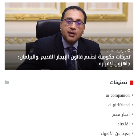
معاش
المطلقة
..
إليك
المستندات
المطلوبة
للصرف
من
6 سبتمبر، 2020
ن الإيجار القديم..والبرلمان:
معاش المطلقة .. إليك المس
وزارة
وزارة التضامن الاجتماعي
التضامن
الاجتماعي
تصنيفات
ai companion
ai-girlfriend
أخبار مصر
اقتصاد
بعيد عن الأضواء