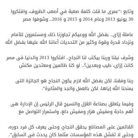
وتابع :”عمرى ما قلت كلمة صعبة في أصعب الظروف، وافتكروا
30 يونيو 2013 وعام 2014 و 2015 و 2016.. وشوفوا مصر
عاملة إزاى.. بفضل الله ووعيكم تجاوزنا ذلك ومستمرون للأمام
ونزداد قدرة وقوة وكثير من التحديات أعاننا الله عليها بفضل الله
وشرف نبلنا وربنا بيكتب لنا النجاح.. افتكروا 2013 والدنيا فى مصر
كانت إزاى، طيب وبعدين؟.. لو كنا ظالمين ومعتدين مكنش
ربنا وفقنا، لكن بفضل الله لازم يكون النجاح هو الجائزة التى
يمنحنا الله إياها، لكن بالعمل والجد والمثابرة”.
وفيما يتعلق بصناعة الغزل والنسيج قال الرئيس إن الإدارة هى
أهم حاجة ومفيش هزار ومفيش دلع، واستمرار التواصل مع
القائمين على المصانلع يحقق النجاح، وحتى يعرف كل فرد دوره،
وحتى لا تفشل هذه المؤسسات مثلما كان يحدث فى السابق”.