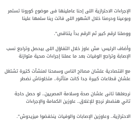
الإجراءات الاحترازية اللى إحنا عاملينها فى موضوع كورونا تستمر
وبوعينا وحرصنا خلال الشهور اللى فاتت ربنا سلمها علينا
ووصلنا لرقم كبير ثم الرقم بدأ يتناقص”.
وأضاف الرئيس: مش عاوز خلال التفاؤل اللى بيحصل وتراجع نسب
الإصابة وتراجع الوفيات بعد ما عملنا إجراءات صحية متوازنة
مع اقتصادية علشان مصالح الناس وسمحنا لمنشآت كتيرة تشتغل
علشان قطاعات كبيرة جدا كانت متأثرة.. متخلوناش نضطر
نرجعلها تانى علشان صحة وسلامة المصريين.. لو حصل حاجة
تاني هنضطر نرجع للإغلاق.. عاوزين الكمامة والإجراءات
الاحترازية.. وعاوزين الإصابات والوفيات ينخفضوا ميزيدوش”.