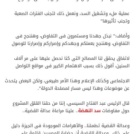
عملية ملء وتشغيل السد، ونعمل ذلك لتجنب الفترات الصعبة
وتجنب تأثيرها”
وأضاف:” نبذل جهدنا ومستمرون فى التفاوض، وهننجح فى
التفاوض، وهننجح بعملكم وجهدكم وإصراركم وإصرارنا للوصول
لاتفاق يحقق لنا المصالح التى كنا نحصل عليها على مر آلاف
السنين، أقول ذلك بسبب الاهتمام الكبير فى مواقع التواصل
الاجتماعى وكذلك الإعلام وهذا الأمر طبيعى، ولكن البعض يتحدث
عن موضوعات وهذا ليس مسار لمصلحة الدولة”.
قال الرئيس عبد الفتاح السيسى، إننا من حقنا القلق المشروع
حول مفاوضات
سد النهضة
.. علينا مراعاة عدالة القضية..
وعدالة القضية تطمئنا.. والأهرامات الموجودة فى الجيزة دليل
على ذلك.. وعدالة القضية أن حضارة المصريين قائمة على