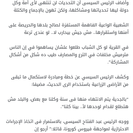
وأضاف الرئيس السيسى أن التحديات لن تنتهى لأى أمة وكل
دولة ليها تحدياتها ومشاكلها، ولكن تهون بالإجماع والكتلة
الشعبية الواعية الفاهمة المستفزة لصالح بلدها والحريصة على
أمنها واستقرارها.. مش جيش بيحارب لا.. لو عندى ترعة
في القرية لو كل الشباب طلعوا علشان يساهموا في إن الناس
مترميش مخلفات في الترع والمصارف طيب ده شكل من أشكال
المشاركة”.
وكشف الرئيس السيسي عن خطة ومبادرة لاستكمال ما تبقى
من الأراضى الزراعية باستخدام الرى الحديث، مضيفا:
“بالجدية يتم الانتهاء منها فى سنة وكلنا مع بعض، والبلد مش
هتطلع لقدام لوحدها لأ.. بينا كلنا”.
ووجه الرئيس عبد الفتاح السيسى، بالاستمرار فى اتخاذ الإجراءات
الاحترازية لمواجهة فيروس كورونا، قائلا:” أرجو إن