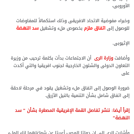
الأوروبى،
وخبراء مفوضية الاتحاد الافريقى وذلك استكمالاً للمفاوضات
للوصول إلى
اتفاق ملزم
بخصوص ملء وتشغيل
سد النهضة
الإثيوبى.
وأضافت
وزارة الرى
أن الاجتماعات بدأت بكلمة ترحيب من وزيرة
التعاون الدولى والشئون الخارجية لجنوب افريقيا والتي أكدت
على
ضرورة الوصول إلى اتفاق ملء وتشغيل يقود في مرحلة لاحقة
إلى اتفاق شامل بشأن التنمية بالنيل الأزرق.
إقرأ أيضا: ننشر تفاصل القمة الإفريقية المصغرة بشأن ” سد
النهضة”
وأشارت الرى إلى ان دولتا المصب أعربتا عن شواغلهما إزاء الملء