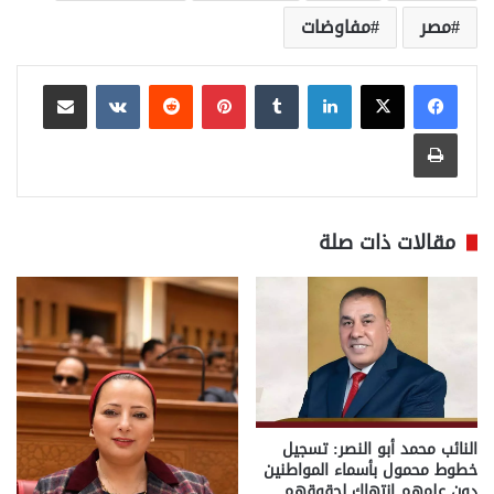
مصر
مفاوضات
لينكدإن
بينتيريست
مشاركة عبر البريد
طباعة
مقالات ذات صلة
النائب محمد أبو النصر: تسجيل
خطوط محمول بأسماء المواطنين
دون علمهم انتهاك لحقوقهم