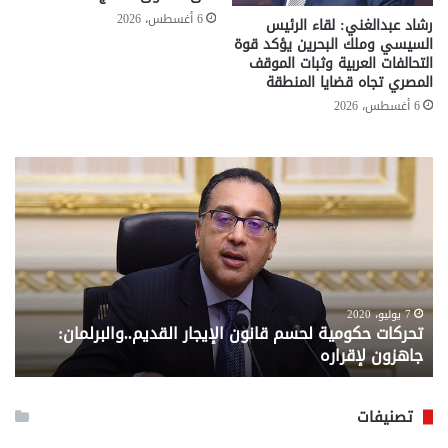
6 أغسطس، 2026
رشاد عبدالغني: لقاء الرئيس
السيسي وملك البحرين يؤكد قوة
التحالفات العربية وثبات الموقف
المصري تجاه قضايا المنطقة
6 أغسطس، 2026
تحركات
مع
حكومية
الم
لحسم
..
قانون
إلي
الإيجار
الم
القديم..والبرلمان:
الم
جاهزون
للص
لإقراره
من
7 يوليو، 2020
تحركات حكومية لحسم قانون الإيجار القديم..والبرلمان:
م
وزا
جاهزون لإقراره
و
الت
الا
تصنيفات