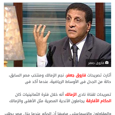
فاروق جعفر
أثارت تصريحات
فاروق جعفر
، نجم الزمالك ومنتخب مصر السابق،
حالة من الجدل فى الأوساط الرياضية، عندما أكد فى
تصريحات لقناة نادى
الزمالك
أنه خلال فترة الثمانينيات كان
الحكام الأفارقة
يجاملون الأندية المصرية مثل الأهلى والزمالك
والمقاولون والإسماعيلى، مضيفا أن الحكم عندما ينزل مصر يطلب