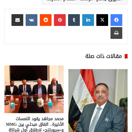
لينكدإن
بينتيريست
مشاركة عبر البريد
طباعة
مقالات ذات صلة
محمد مجاهد يقود اللمسات
الأخيرة.. اتفاق مبدئي بين MMG
و«سبورتنج» لإطلاق أول شراكة