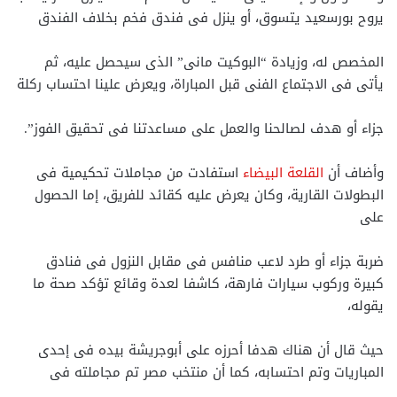
يروح بورسعيد يتسوق، أو ينزل فى فندق فخم بخلاف الفندق
المخصص له، وزيادة “البوكيت مانى” الذى سيحصل عليه، ثم
يأتى فى الاجتماع الفنى قبل المباراة، ويعرض علينا احتساب ركلة
جزاء أو هدف لصالحنا والعمل على مساعدتنا فى تحقيق الفوز”.
وأضاف أن
القلعة البيضاء
استفادت من مجاملات تحكيمية فى
البطولات القارية، وكان يعرض عليه كقائد للفريق، إما الحصول
على
ضربة جزاء أو طرد لاعب منافس فى مقابل النزول فى فنادق
كبيرة وركوب سيارات فارهة، كاشفا لعدة وقائع تؤكد صحة ما
يقوله،
حيث قال أن هناك هدفا أحرزه على أبوجريشة بيده فى إحدى
المباريات وتم احتسابه، كما أن منتخب مصر تم مجاملته فى