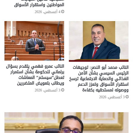
المواطنين واستقرار الأسواق
4 أغسطس، 2026
النائب عمرو فهمي يتقدم بسؤال
النائب محمد أبو النصر: توجيهات
برلماني للحكومة بشأن استمرار
الرئيس السيسي بشأن الأمن
تعطل”سيستم” المعاشات
الغذائي والحماية الاجتماعية ترسخ
ويطالب بتعويض المتضررين
استقرار الأسواق وتعزز الدعم
ووصوله لمستحقيه بكفاءة
3 أغسطس، 2026
3 أغسطس، 2026
تحركات
مع
حكومية
الم
لحسم
..