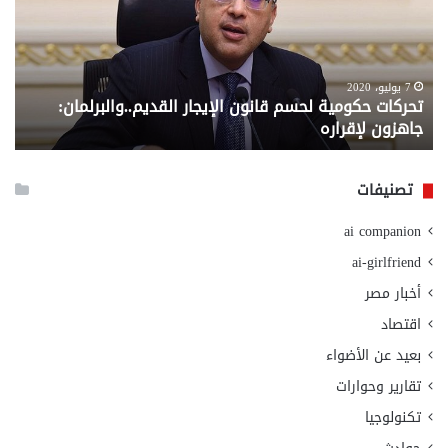
قانون
إلي
الإيجار
الم
القديم..والبرلمان:
الم
جاهزون
للص
لإقراره
من
7 يوليو، 2020
تحركات حكومية لحسم قانون الإيجار القديم..والبرلمان:
م
وزا
جاهزون لإقراره
و
الت
الا
تصنيفات
ai companion
ai-girlfriend
أخبار مصر
اقتصاد
بعيد عن الأضواء
تقارير وحوارات
تكنولوجيا