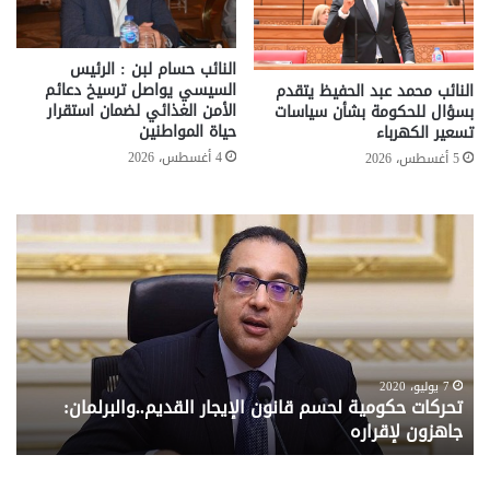
النائب حسام لبن : الرئيس
السيسي يواصل ترسيخ دعائم
النائب محمد عبد الحفيظ يتقدم
الأمن الغذائي لضمان استقرار
بسؤال للحكومة بشأن سياسات
حياة المواطنين
تسعير الكهرباء
4 أغسطس، 2026
5 أغسطس، 2026
تحركات
مع
حكومية
الم
لحسم
..
قانون
إلي
الإيجار
الم
القديم..والبرلمان:
الم
جاهزون
للص
لإقراره
من
7 يوليو، 2020
تحركات حكومية لحسم قانون الإيجار القديم..والبرلمان:
م
وزا
جاهزون لإقراره
و
الت
الا