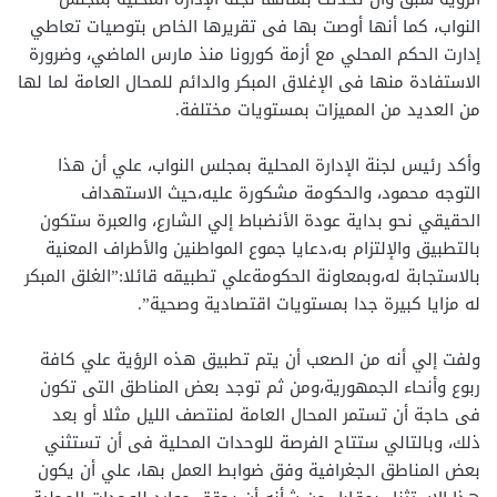
النواب، كما أنها أوصت بها فى تقريرها الخاص بتوصيات تعاطي
إدارت الحكم المحلي مع أزمة كورونا منذ مارس الماضي، وضرورة
الاستفادة منها فى الإغلاق المبكر والدائم للمحال العامة لما لها
من العديد من المميزات بمستويات مختلفة.
وأكد رئيس لجنة الإدارة المحلية بمجلس النواب، علي أن هذا
التوجه محمود، والحكومة مشكورة عليه،حيث الاستهداف
الحقيقي نحو بداية عودة الأنضباط إلي الشارع، والعبرة ستكون
بالتطبيق والإلتزام به،دعايا جموع المواطنين والأطراف المعنية
بالاستجابة له،وبمعاونة الحكومةعلي تطبيقه قائلا:”الغلق المبكر
له مزايا كبيرة جدا بمستويات اقتصادية وصحية”.
ولفت إلي أنه من الصعب أن يتم تطبيق هذه الرؤية علي كافة
ربوع وأنحاء الجمهورية،ومن ثم توجد بعض المناطق التى تكون
فى حاجة أن تستمر المحال العامة لمنتصف الليل مثلا أو بعد
ذلك، وبالتالي ستتاح الفرصة للوحدات المحلية فى أن تستثني
بعض المناطق الجغرافية وفق ضوابط العمل بها، علي أن يكون