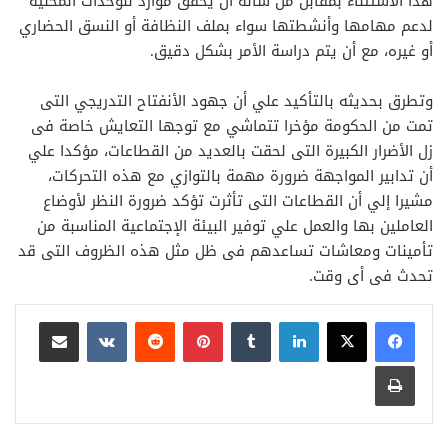
هذا الاستثناء بمقابل من شأنه أن يحقق موارد للوحدات المحلية
لدعم مهامها وأنشطتها سواء بملف النظافة أو النسق الحضاري
أو غيره، مع أن يتم دراسة الأمر بشكل دقيق.
وتطرق بحديثه بالتأكيد علي أن جهود الأنفتاح التدريجي التى
تمت من الحكومة مؤخرا تتماشي مع توجها التعايش خاصة فى
زل الأضرار الكبيرة التى لحقت بالعديد من القطاعات، مؤكدا علي
أن تدابير المواجهة ضرورة مهمة بالتوازي مع هذه التحركات،
مشيرا إلي أن القطاعات التى تأثرت تؤكد ضرورة النظر لأوضاع
العاملين بها والعمل علي توفير البيئة الإجتماعية المناسبة من
تأمينات ومعاشات تساعدهم فى ظل مثل هذه الظروف التى قد
تحدث فى أى وقت.
لينكدإن
بينتيريست
مشاركة عبر البريد
طباعة