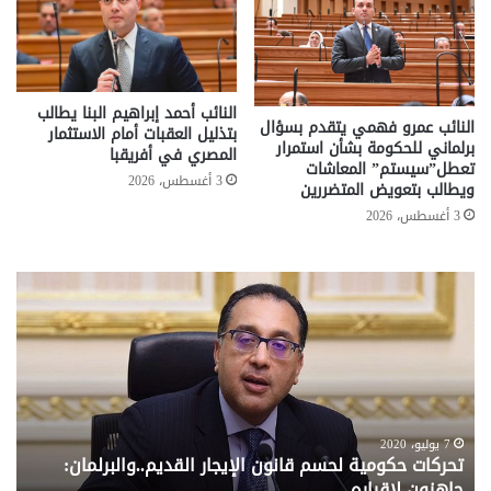
النائب أحمد إبراهيم البنا يطالب
النائب عمرو فهمي يتقدم بسؤال
بتذليل العقبات أمام الاستثمار
برلماني للحكومة بشأن استمرار
المصري في أفريقبا
تعطل”سيستم” المعاشات
3 أغسطس، 2026
ويطالب بتعويض المتضررين
3 أغسطس، 2026
تحركات
مع
حكومية
الم
لحسم
..
قانون
إلي
الإيجار
الم
القديم..والبرلمان:
الم
جاهزون
للص
لإقراره
من
7 يوليو، 2020
تحركات حكومية لحسم قانون الإيجار القديم..والبرلمان:
م
وزا
جاهزون لإقراره
و
الت