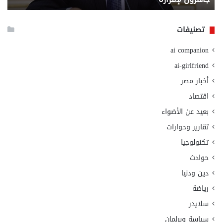
الا
تصنيفات
ai companion
ai-girlfriend
أخبار مصر
اقتصاد
بعيد عن الأضواء
تقارير وحوارات
تكنولوجيا
حوادث
دين ودنيا
رياضة
سلايدر
سياسة وبرلمان