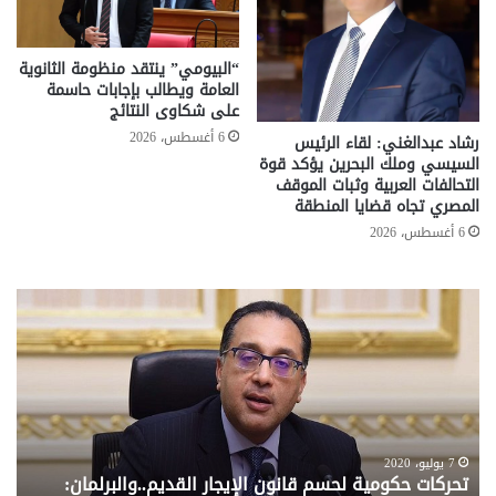
“البيومي” ينتقد منظومة الثانوية
العامة ويطالب بإجابات حاسمة
على شكاوى النتائج
6 أغسطس، 2026
رشاد عبدالغني: لقاء الرئيس
السيسي وملك البحرين يؤكد قوة
التحالفات العربية وثبات الموقف
المصري تجاه قضايا المنطقة
6 أغسطس، 2026
تحركات
مع
حكومية
الم
لحسم
..
قانون
إلي
الإيجار
الم
القديم..والبرلمان:
الم
جاهزون
للص
لإقراره
من
7 يوليو، 2020
تحركات حكومية لحسم قانون الإيجار القديم..والبرلمان:
م
وزا