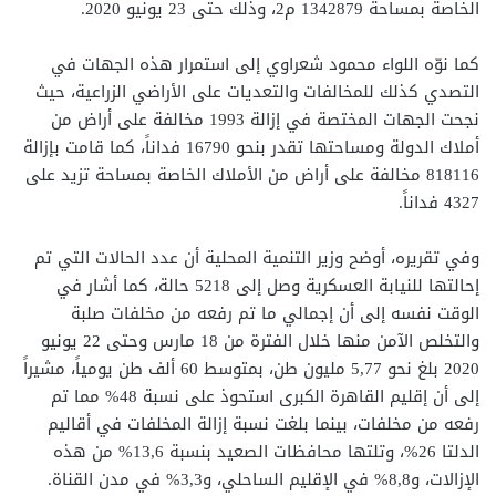
الخاصة بمساحة 1342879 م2، وذلك حتى 23 يونيو 2020.
كما نوّه اللواء محمود شعراوي إلى استمرار هذه الجهات في
التصدي كذلك للمخالفات والتعديات على الأراضي الزراعية، حيث
نجحت الجهات المختصة في إزالة 1993 مخالفة على أراض من
أملاك الدولة ومساحتها تقدر بنحو 16790 فداناً، كما قامت بإزالة
818116 مخالفة على أراض من الأملاك الخاصة بمساحة تزيد على
4327 فداناً.
وفي تقريره، أوضح وزير التنمية المحلية أن عدد الحالات التي تم
إحالتها للنيابة العسكرية وصل إلى 5218 حالة، كما أشار في
الوقت نفسه إلى أن إجمالي ما تم رفعه من مخلفات صلبة
والتخلص الآمن منها خلال الفترة من 18 مارس وحتى 22 يونيو
2020 بلغ نحو 5,77 مليون طن، بمتوسط 60 ألف طن يومياً، مشيراً
إلى أن إقليم القاهرة الكبرى استحوذ على نسبة 48% مما تم
رفعه من مخلفات، بينما بلغت نسبة إزالة المخلفات في أقاليم
الدلتا 26%، وتلتها محافظات الصعيد بنسبة 13,6% من هذه
الإزالات، و8,8% في الإقليم الساحلي، و3,3% في مدن القناة.