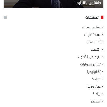
جاهزون لإقراره
و
الت
الا
تصنيفات
ai companion
ai-girlfriend
أخبار مصر
اقتصاد
بعيد عن الأضواء
تقارير وحوارات
تكنولوجيا
حوادث
دين ودنيا
رياضة
سلايدر