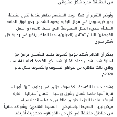
في الحقيقة مجرد شكل عشوائي.
وأوضح التقرير أن هذا الوجه المبتسم يظهر عندما تكون منطقة
(مير كريسيوم) في مجال الرؤية وضوء الشمس يعبر فوق الحافة
الجبلية، يضيء التلال المتقوسة التي تشبه (الفم) و أسفل
الفوهتين اللتان تمثلان (العينين)، هذا المنظر يتكرر في بداية كل
شهر قمري.
يذكر أن العالم شهد مؤخرا كسوفا حلقيا للشمس تزامن مع
نهاية شهر شوال وعند اقتران شهر ذي القعدة لعام 1441هـ ،
وهي ثالث ظاهرة من ظواهر الخسوف والكسوف خلال عام
2020م.
وشوهد هذا الكسوف ككسوف جزئي في (جنوب شرق أوربا –
قارة أسيا ماعدا شمال وشرق روسيا – شمال أستراليا – قارة
أفريقيا ماعدا الجزء الجنوبي والغربي منها – إندونيسيا–
ميكرونيزيا– المحيط الباسفيكي – المحيط الهندي)، وشوهد حلقياً
في مناطق مختلفة في كلٍ من (الكونغو– جمهورية أفريقيا