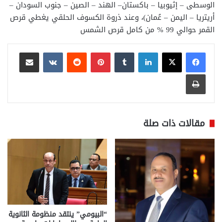
الوسطى – إثيوبيا – باكستان– الهند – الصين – جنوب السودان –
أريتريا – اليمن – عُمان)، وعند ذروة الكسوف الحلقي يغطي قرص
القمر حوالي 99 % من كامل قرص الشمس
لينكدإن
بينتيريست
مشاركة عبر البريد
طباعة
مقالات ذات صلة
“البيومي” ينتقد منظومة الثانوية