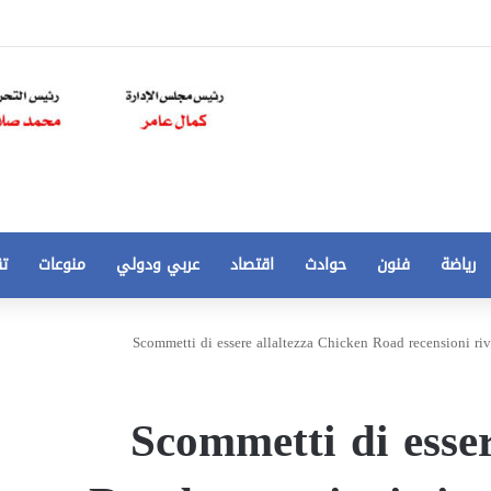
رياضة
فنون
حوادث
اقتصاد
عربي ودولي
منوعات
تق
تخفيض
Scommetti di essere allaltezza Chicken Road recensioni riv
سعر
المتر
من
Scommetti di esser
250
21 أغسطس، 2020
الي
 مخالفات
تخفيض سعر المتر من 250 الي 50 جنيها
50