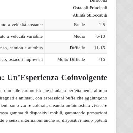
Difficoltà
Ostacoli Principali
Abilità Sbloccabili
auto a velocità costante
Facile
1-5
uto a velocità variabile
Media
6-10
tenso, camion e autobus
Difficile
11-15
ico, ostacoli imprevisti
Molto Difficile
16+
o: Un’Esperienza Coinvolgente
 uno stile cartoonish che si adatta perfettamente al tono
disegnati e animati, con espressioni buffe che aggiungono
ienti sono vari e colorati, creando un’atmosfera vivace e
vasta gamma di dispositivi mobili, garantendo prestazioni
ide e senza interruzioni anche su dispositivi meno potenti.