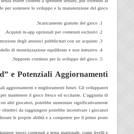
 senza essere costretti a spendere denaro, pur offrendo ai
o per sostenere lo sviluppo e la manutenzione del gioco.
Scaricamento gratuito del gioco.
Acquisti in-app opzionali per contenuti esclusivi.
mozione degli annunci pubblicitari con un acquisto.
dello di monetizzazione equilibrato e non intrusivo.
Supporto continuo per lo sviluppo del gioco.
d” e Potenziali Aggiornamenti
ali aggiornamenti e miglioramenti futuri. Gli sviluppatori
i per mantenere il gioco fresco ed eccitante. L’aggiunta di
on altri giocatori, potrebbe aumentare significativamente
i e obiettivi da raggiungere potrebbe incentivare i giocatori
iorare le proprie abilità e a competere per il primo posto.
giungere nuovi contenuti a tema stagionale, come livelli e