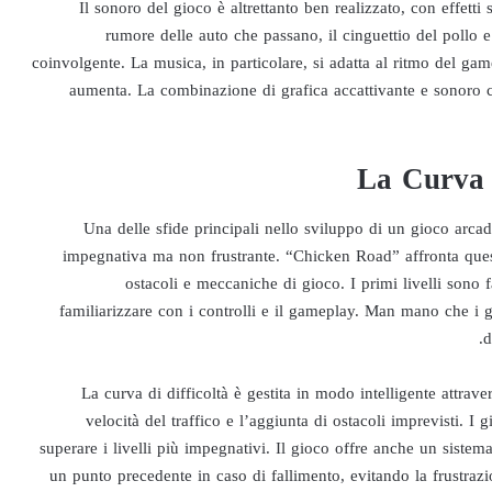
Il sonoro del gioco è altrettanto ben realizzato, con effetti
rumore delle auto che passano, il cinguettio del pollo
coinvolgente. La musica, in particolare, si adatta al ritmo del ga
aumenta. La combinazione di grafica accattivante e sonoro c
La Curva d
Una delle sfide principali nello sviluppo di un gioco arcade
impegnativa ma non frustrante. “Chicken Road” affronta que
ostacoli e meccaniche di gioco. I primi livelli sono 
familiarizzare con i controlli e il gameplay. Man mano che i 
d
La curva di difficoltà è gestita in modo intelligente attraver
velocità del traffico e l’aggiunta di ostacoli imprevisti. I 
superare i livelli più impegnativi. Il gioco offre anche un sistem
un punto precedente in caso di fallimento, evitando la frustra