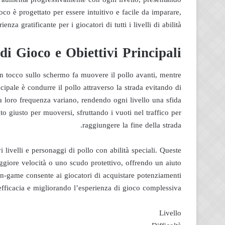
ioco è progettato per essere intuitivo e facile da imparare,
 gratificante per i giocatori di tutti i livelli di abilità.
i Gioco e Obiettivi Principali
n tocco sullo schermo fa muovere il pollo avanti, mentre
ipale è condurre il pollo attraverso la strada evitando di
 la loro frequenza variano, rendendo ogni livello una sfida
o giusto per muoversi, sfruttando i vuoti nel traffico per
raggiungere la fine della strada.
ivelli e personaggi di pollo con abilità speciali. Queste
giore velocità o uno scudo protettivo, offrendo un aiuto
e in-game consente ai giocatori di acquistare potenziamenti
fficacia e migliorando l’esperienza di gioco complessiva.
Livello