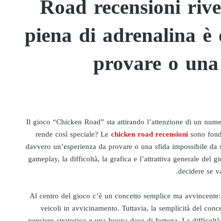
Road recensioni rive
piena di adrenalina è
provare o una 
Il gioco “Chicken Road” sta attirando l’attenzione di un nume
rende così speciale? Le
chicken road recensioni
sono fonda
davvero un’esperienza da provare o una sfida impossibile da s
gameplay, la difficoltà, la grafica e l’attrattiva generale del g
decidere se v
Al centro del gioco c’è un concetto semplice ma avvincente: g
veicoli in avvicinamento. Tuttavia, la semplicità del conce
pensiero strategico e una buona dose di fortuna. La difficol