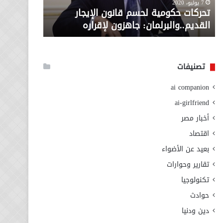
معاش المط
7 يوليو، 2020
لإقراره
من
تحركات حكومية لحسم قانون الإيجار
المطلوبة ل
وزارة
القديم..والبرلمان: جاهزون لإقراره
الاجتماعي
التضامن
الاجتماعي
تصنيفات
ai companion
ai-girlfriend
أخبار مصر
اقتصاد
بعيد عن الأضواء
تقارير وحوارات
تكنولوجيا
حوادث
دين ودنيا