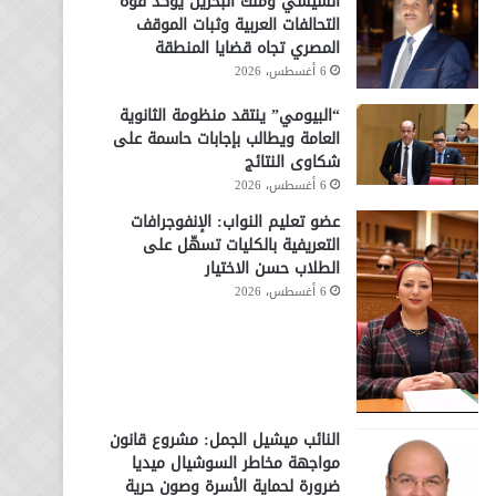
السيسي وملك البحرين يؤكد قوة
التحالفات العربية وثبات الموقف
المصري تجاه قضايا المنطقة
6 أغسطس، 2026
“البيومي” ينتقد منظومة الثانوية
العامة ويطالب بإجابات حاسمة على
شكاوى النتائج
6 أغسطس، 2026
عضو تعليم النواب: الإنفوجرافات
التعريفية بالكليات تسهّل على
الطلاب حسن الاختيار
6 أغسطس، 2026
النائب ميشيل الجمل: مشروع قانون
مواجهة مخاطر السوشيال ميديا
ضرورة لحماية الأسرة وصون حرية