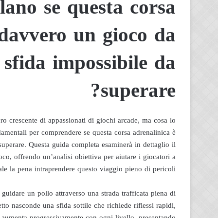
lano se questa corsa
 davvero un gioco da
sfida impossibile da
superare?
ro crescente di appassionati di giochi arcade, ma cosa lo
mentali per comprendere se questa corsa adrenalinica è
uperare. Questa guida completa esaminerà in dettaglio il
ioco, offrendo un’analisi obiettiva per aiutare i giocatori a
ale la pena intraprendere questo viaggio pieno di pericoli.
uidare un pollo attraverso una strada trafficata piena di
tto nasconde una sfida sottile che richiede riflessi rapidi,
tà aumenta progressivamente con ogni livello, presentando