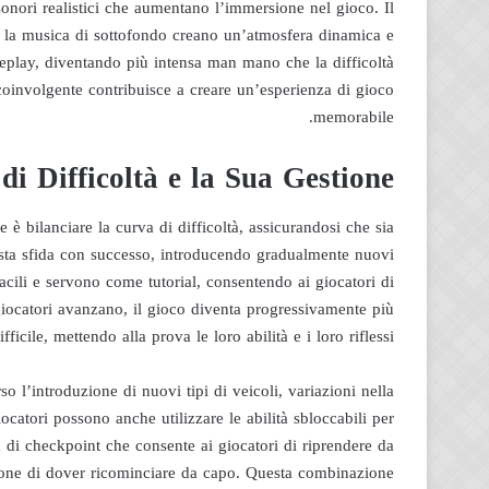
 sonori realistici che aumentano l’immersione nel gioco. Il
 e la musica di sottofondo creano un’atmosfera dinamica e
meplay, diventando più intensa man mano che la difficoltà
oinvolgente contribuisce a creare un’esperienza di gioco
memorabile.
i Difficoltà e la Sua Gestione
 è bilanciare la curva di difficoltà, assicurandosi che sia
sta sfida con successo, introducendo gradualmente nuovi
facili e servono come tutorial, consentendo ai giocatori di
giocatori avanzano, il gioco diventa progressivamente più
ifficile, mettendo alla prova le loro abilità e i loro riflessi.
so l’introduzione di nuovi tipi di veicoli, variazioni nella
giocatori possono anche utilizzare le abilità sbloccabili per
a di checkpoint che consente ai giocatori di riprendere da
zione di dover ricominciare da capo. Questa combinazione