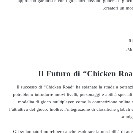
approccio garantisce che i giocatori possano godersi il gioco
creatori un mod
Ri
Mo
Il Futuro di “Chicken Roa
Il successo di “Chicken Road” ha spianato la strada a potenzi
potrebbero introdurre nuovi livelli, personaggi e abilità special
modalità di gioco multiplayer, come la competizione online c
l’attrattiva del gioco. Inoltre, l’integrazione di classifiche global
a migl
Gli sviluppatori potrebbero anche esplorare la possibilità di ag