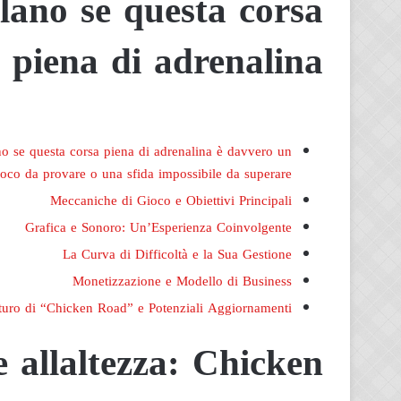
lano se questa corsa
البناء ..دعوي قضائية تختصم 
..دعوي
لوقف تنفيذ قانون التصالح 
قضائية
piena di adrenalina
جمع مليارات الجنيهات
تختصم
رئيس
الوزراء
لوقف
تنفيذ
قانون
no se questa corsa piena di adrenalina è davvero un
التصالح
ioco da provare o una sfida impossibile da superare?
واعتراض
علي
Meccaniche di Gioco e Obiettivi Principali
جمع
Grafica e Sonoro: Un’Esperienza Coinvolgente
مليارات
La Curva di Difficoltà e la Sua Gestione
الجنيهات
Monetizzazione e Modello di Business
uturo di “Chicken Road” e Potenziali Aggiornamenti
 allaltezza: Chicken