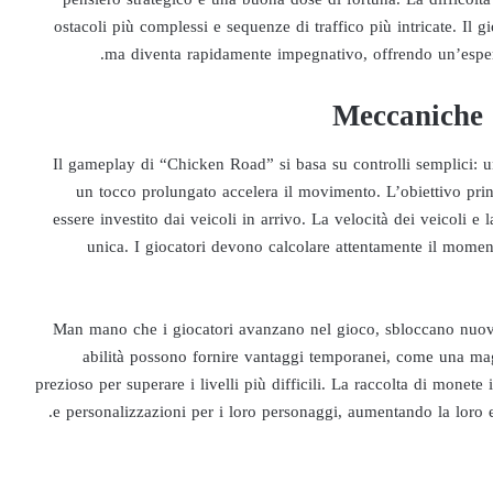
ostacoli più complessi e sequenze di traffico più intricate. Il g
ma diventa rapidamente impegnativo, offrendo un’esperienza
Meccaniche d
Il gameplay di “Chicken Road” si basa su controlli semplici: u
un tocco prolungato accelera il movimento. L’obiettivo princ
essere investito dai veicoli in arrivo. La velocità dei veicoli e
unica. I giocatori devono calcolare attentamente il moment
Man mano che i giocatori avanzano nel gioco, sbloccano nuovi l
abilità possono fornire vantaggi temporanei, come una mag
prezioso per superare i livelli più difficili. La raccolta di monet
e personalizzazioni per i loro personaggi, aumentando la loro e