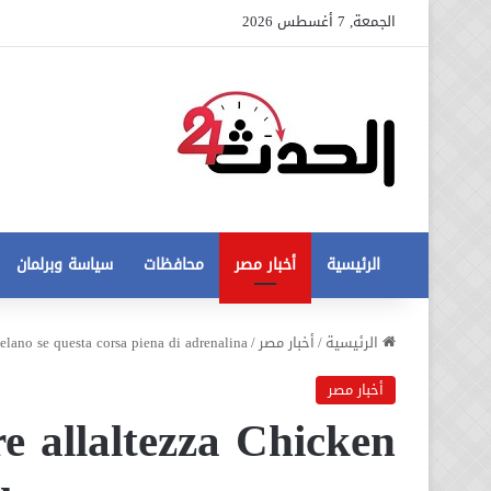
الجمعة, 7 أغسطس 2026
الرئيسية
أخبار مصر
محافظات
سياسة وبرلمان
عاجل
الرئيسية
/
أخبار مصر
/
elano se questa corsa piena di adrenalina
تطورات
جديدة
أخبار مصر
في
e allaltezza Chicken
أزمة
12 أغسطس، 2020
مخالفات
عاجل تطورات جديدة في أزمة
البناء