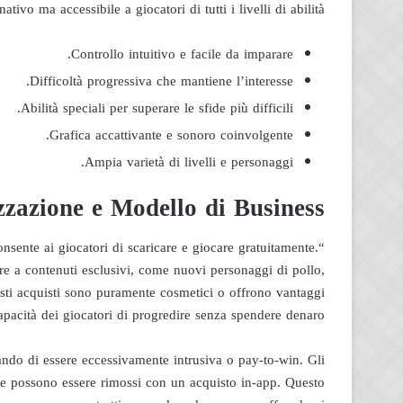
vo ma accessibile a giocatori di tutti i livelli di abilità.
Controllo intuitivo e facile da imparare.
Difficoltà progressiva che mantiene l’interesse.
Abilità speciali per superare le sfide più difficili.
Grafica accattivante e sonoro coinvolgente.
Ampia varietà di livelli e personaggi.
zazione e Modello di Business
sente ai giocatori di scaricare e giocare gratuitamente.
ere a contenuti esclusivi, come nuovi personaggi di pollo,
sti acquisti sono puramente cosmetici o offrono vantaggi
apacità dei giocatori di progredire senza spendere denaro.
ando di essere eccessivamente intrusiva o pay-to-win. Gli
 e possono essere rimossi con un acquisto in-app. Questo