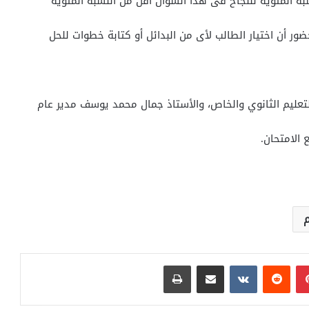
سبة المئوية للنجاح فى هذا السؤال أقل من النسبة المئوية
ور أن اختيار الطالب لأى من البدائل أو كتابة خطوات للحل
للتعليم الثانوي والخاص، والأستاذ جمال محمد يوسف مدير عام
 الامتحان.
م
بينتيريست
مشاركة عبر البريد
طباعة