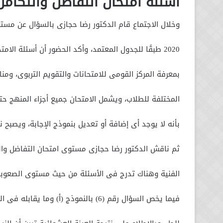
أسئلة امتحان التفاضل والتكامل
وخلال الاجتماع قام الدكتور رضا حجازى بالسؤال عن مستوى ام
2020 طبقًا للجدول المعتمد، وأكد الحضور أن أسئلة الامتحان واضحة الصياغة ومطابقة للمواصفات الفنية الموضوعة
بمعرفة المركز القومى للامتحانات والتقويم التربوى، ومنا
المختلفة للطلاب، ويشمل الامتحان جميع أجزاء المنهج حتى تاريخ ايقاف الدراسة 15
بأنه لا يوجد أى إضافة أو تعديل بنموذج الإجابة، ويصبح 
ثم ناقش الدكتور رضا حجازى مستوى امتحان التفاضل والت
الفنية وهناك تدرج فى الأسئلة من حيث مستوى الصعوبة،
فيما يخص السؤال رقم (6) بالنموذج (أ) وما يقابله فى النماذج الأخرى فإن حل السؤال يتطلب خطوات إجرائية للوصول