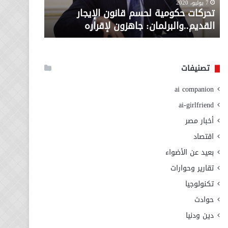
معاش المط
7 يوليو، 2020
لإقراره
من
تحركات حكومية لحسم قانون الإيجار
المطلوبة ل
وزارة
القديم..والبرلمان: جاهزون لإقراره
الاجتماعي
التضامن
الاجتماعي
تصنيفات
ai companion
ai-girlfriend
أخبار مصر
اقتصاد
بعيد عن الأضواء
تقارير وحوارات
تكنولوجيا
حوادث
دين ودنيا