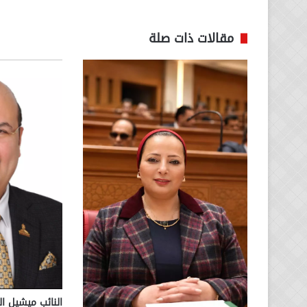
مقالات ذات صلة
النائب ميشيل ا