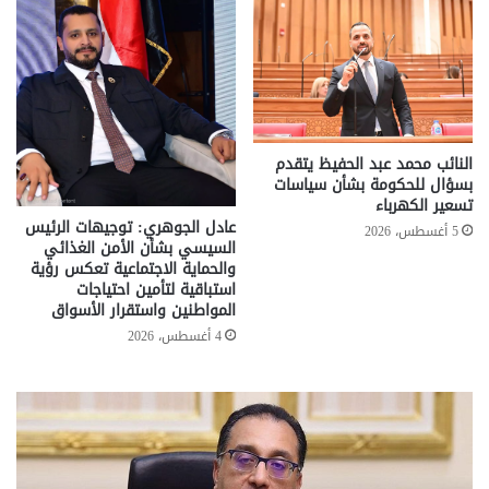
النائب محمد عبد الحفيظ يتقدم
بسؤال للحكومة بشأن سياسات
تسعير الكهرباء
عادل الجوهري: توجيهات الرئيس
5 أغسطس، 2026
السيسي بشأن الأمن الغذائي
والحماية الاجتماعية تعكس رؤية
استباقية لتأمين احتياجات
المواطنين واستقرار الأسواق
4 أغسطس، 2026
تحركات
مع
حكومية
الم
لحسم
..
قانون
إلي