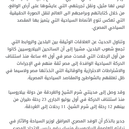
ليس لها مثيل، ونقل تجربتهم، التي عايشوها على أرض الواقع،
من خلال كتاباتهم وبرامجهم الى العالم لنقل الصورة الحقيقية
التي تعكس تنوع الأنماط السياحية التي يتميز بها المقصد
السياحي المصري.
وتناول الحديث عن العلاقات الوثيقة بين البلدين والروابط التي
تجمع شعوب البلدين، مشيرا إلى أن السائحين البيلاروسيين كانوا
من أول الرحلات التي قصدت مصر في أول 48 ساعة منذ استئناف
الحركة السياحية الوافدة إلى مصر ثقة منهم في الإجراءات
والاشتراطات الاحترازية والوقائية التي اتخذتها مصر ولاسيما في
ظل تعلقهم بالشواطئ والمقاصد السياحية المصرية.
وقد وصل إلى مدينتي شرم الشيخ والغردقة من دولة بيلاروسيا
منذ استئناف الحركة في أول يوليو الجارى 23 رحلة طيران من
بينهم 12 رحلة إلى شرم الشيخ، 11 رحلات إلى الغردقة.
جدير بالذكر أن الوفد المصري المرافق لوزير السياحة والآثار في
زيارته للعاصمة البيلاروسية منسك يضم رئيس الاتحاد المصري