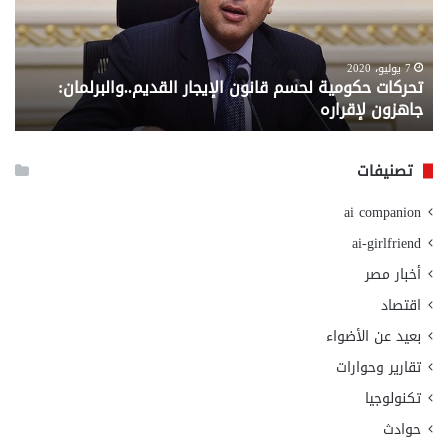
الإيجار
الم
القديم..والبرلمان:
الم
جاهزون
للص
لإقراره
من
7 يوليو، 2020
تحركات حكومية لحسم قانون الإيجار القديم..والبرلمان:
م
وزا
جاهزون لإقراره
و
الت
الا
تصنيفات
ai companion
ai-girlfriend
أخبار مصر
اقتصاد
بعيد عن الأضواء
تقارير وحوارات
تكنولوجيا
حوادث