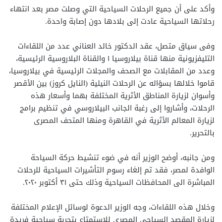
وأكد على أن جميع الرحلات السياحية التي وصلت مصر بعد انتهاء
رحلاتها السياحية عادت إلى بلادها دون إصابة واحدة.
وفى سياق متصل، عقد الدكتور خالد العناني عدد من اللقاءات
التليفزيونية منها قناة بيلاروسيا ١ والقناة البلاروسية الرئيسية،
وعدد من المقابلات مع الصحف والمجلات الرئيسية في بيلاروسيا،
قاموا خلالها بسؤاله عن الرحلات النيلية (النايل كروز) بين الأقصر
وأسوان لزيارة المناطق الأثرية المختلفة بهما وأسعار هذه
الرحلات، وأشاروا إلى رغبة الجانب البيلاروسي في تنظيم برامج
لزيارة المعالم الأثرية في القاهرة ومنها المتحف المصرى
بالتحرير.
ومن جانبه، أوضح الوزير أنه في ضوء تنشيط حركة السياحة
الوافدة لمصر، فقد تم إلغاء رسوم التأشيرات السياحية للرحلات
المباشرة الى المحافظات السياحية وذلك حتى ٣١ أكتوبر ٢٠٢٠.
وخلال هذه اللقاءات، وجه الوزير الدعوة لوسائل الإعلام المختلفة
لزيارة المقصد السياحي المصري للاستمتاع بتجربة سياحية فريدة