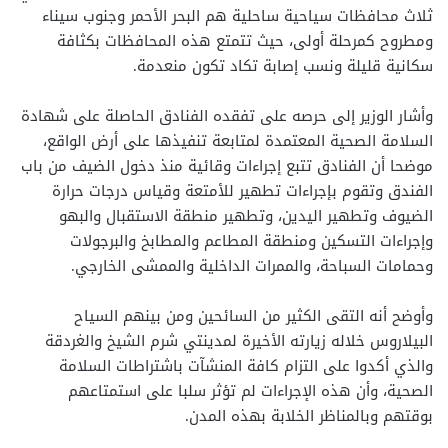
ثلاث محافظات سياحية ساحلية هم البحر الأحمر وجنوب سيناء
ومطروح كمرحلة أولى، حيث تتمتع هذه المحافظات بكثافة
سكانية قليلة ونسب إصابة تكاد تكون منعدمة.
وأشار الوزير إلى حرصه على تفقده الفنادق الحاصلة على شهادة
السلامة الصحية المعتمدة لمتابعة تنفيذها على أرض الواقع،
موضحا أن الفنادق تتبع إجراءات وقائية منذ دخول الضيف من باب
الفندق وتقوم بإجراءات تطهير للأمتعة وقياس درجات حرارة
الضيوف وتطهير اليدين، وتطهير منطقة الاستقبال والبهو
وإجراءات التسكين ومنطقة المطاعم والمطابخ والبرجولات
وحمامات السباحة، والممرات الداخلية والممشى الخارجي.
وأوضح أنه التقى الكثير من السائحين ومن بينهم السياح
البيلاروس خلاله زيارته الأخيرة لمدينتي شرم الشيخ والغردقة
والذي أكدوا على التزام كافة المنشآت باشتراطات السلامة
الصحية، وأن هذه الإجراءات لم تؤثر سلبا على استمتاعهم
بوقتهم وبالمناظر الخلابة بهذه المدن.