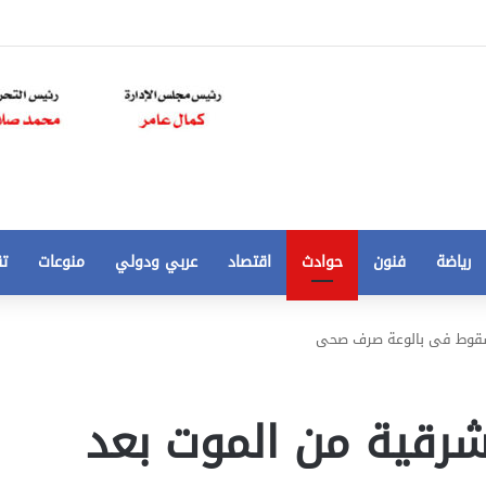
رياضة
فنون
حوادث
اقتصاد
عربي ودولي
منوعات
تق
تخفيض
 سقوط فى بالوعة صرف صحى
سعر
المتر
من
شرقية من الموت بعد
250
21 أغسطس، 2020
الي
 مخالفات
تخفيض سعر المتر من 250 الي 50 جنيها
50