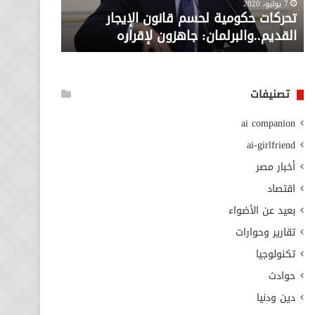
معاش المط
7 يوليو، 2020
لإقراره
من
تحركات حكومية لحسم قانون الإيجار
المطلوبة ل
وزارة
القديم..والبرلمان: جاهزون لإقراره
الاجتماعي
التضامن
الاجتماعي
تصنيفات
ai companion
ai-girlfriend
أخبار مصر
اقتصاد
بعيد عن الأضواء
تقارير وحوارات
تكنولوجيا
حوادث
دين ودنيا