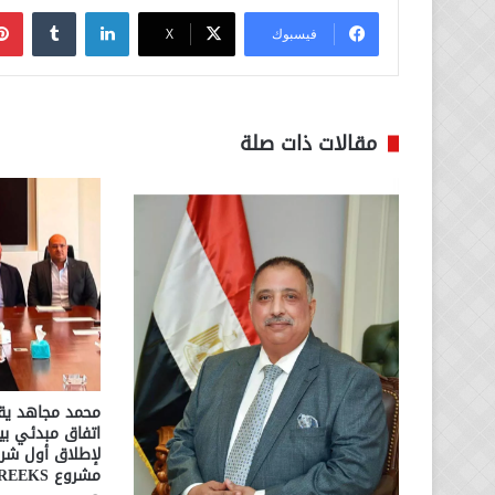
لينكدإن
فيسبوك
‫X
مقالات ذات صلة
محمد مجاهد يقو
لإطلاق أول شرا
مشروع CREEKS بالإسكندرية