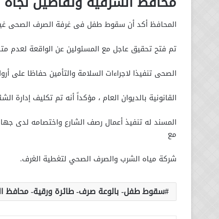
محافظ الشرقية وتفاصيل نجاة 
المحافظ أكد أن سقوط طفل فى غرفة الصرف الصحى غير م
تم فتح تحقيق عاجل مع المسئولين عن الواقعة لعدم متا
الصحى تنفيذا لاجراءات السلامة والتأمين حفاظا على أروا
القانونية بالديوان العام ، مؤكداً أنه تم تكليف إدارة الشئون القانونية بتوقيع 
المسند له تنفيذ أعمال رصف الشارع واختصامه لدى جهات
مع
شركة مياه الشرب والصرف الصحي لتغطية الغرف.
سقوط طفل- بالوعة صرف- طائرة ورقية- محافظ ا