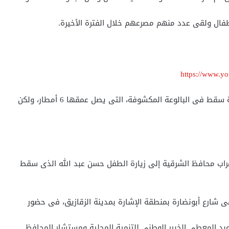
طفال ولقى عدد منهم مصرعهم خلال الفترة الأخيرة.
https://www.
عبد الله حسن والد الطفل قال أن إبنه أثناء لعبه بالطائرة سقط فى البالوعة المكشوفة، التى يصل عمقها 6 أمطار، ولكن
غراب محافظ الشرقية إلى زيارة الطفل حسن عبد الله الذى سقط
فى شارع أبونضارة بمنطقة الإشارة بمدينة الزقازيق، فى حضور
بد المعطى الخبير الوطنى للتنمية المحلية ومستشار المحافظ