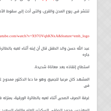
تنتشر فى ربوع المدن والقرى، والتى أدت إلى سقوط الأ
youtube.com/watch?v=X97OVqhKNxA&feature=emb_logo
جاره
استطاع إنقاذه بعد معاناة شديدة.
المشهد كان مرعبا للجميع، وهو ما دعا الدكتور ممدوح 
فى
غرفة الصرف الصحى أثناء لعبه بالطائرة الورقية، بمنزله 
المهندس محمد الصافى السكرتير العام واللواء السعيد ع