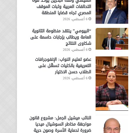
السيسي وملك البحرين يؤكد قوة
التحالفات العربية وثبات الموقف
المصري تجاه قضايا المنطقة
6 أغسطس، 2026
“البيومي” ينتقد منظومة الثانوية
العامة ويطالب بإجابات حاسمة على
شكاوى النتائج
6 أغسطس، 2026
عضو تعليم النواب: الإنفوجرافات
التعريفية بالكليات تسهّل على
الطلاب حسن الاختيار
6 أغسطس، 2026
النائب ميشيل الجمل: مشروع قانون
مواجهة مخاطر السوشيال ميديا
ضرورة لحماية الأسرة وصون حرية