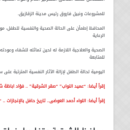
للمشروعات ونبيل فاروق رئيس مدينة الزقازيق.
المحافظ إطمأن على الحالة الصحية والنفسية للطفل، موجه
الرعاية
الصحية والعلاجية اللازمة له لحين تماثله للشفاء وعودت
للمتابعة
اليومية لحالة الطفل لإزالة الآثار النفسية المترتبة ع
إقرأ أيضا: “عميد النواب” “صقر الشرقية” .. فؤاد اباظة شمس 
إقرأ أيضا: اللواء أحمد العوضى.. تاريخ حافل بالإنجازات ..