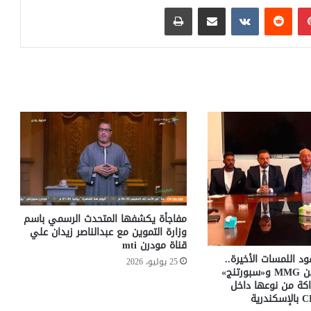
بينتيريست
مشاركة عبر البريد
طباعة
مفاجأة يكشفها المتحدث الرسمي باسم
وزارة التموين مع عبدالناصر زيدان علي
قناة مودرن mti
د اللمسات الأخيرة..
25 يوليو، 2026
اتفاق مبدئي بين MMG و«سبورتنج»
كة من نوعها داخل