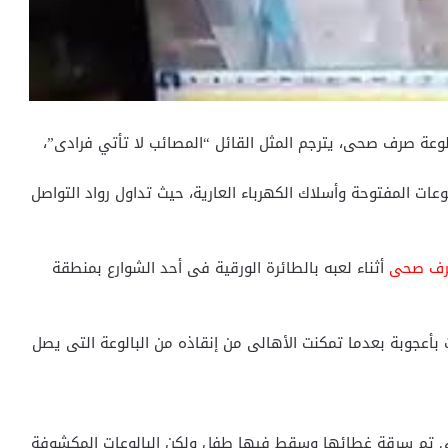
ة صرف صحى، يترجم المثل القائل “المصائب لا تأتي فرادى”،
عات المفتوحة وأسلاك الكهرباء العارية، حيث تداول رواد التواصل
صرف صحى
أثناء لعبه بالطائرة الورقية فى أحد الشوارع بمنطقة
بأعجوبة بعدما تمكنت الأهالى من إنقاذه من البالوعة التى يصل
ى تم سرقة غطائها وسقط فيها طفل ولكن البالوعات المكشوفة