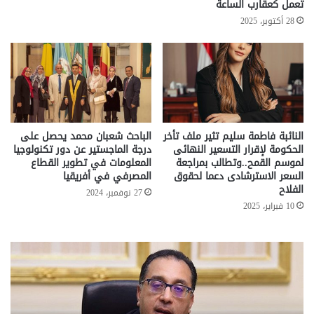
تعمل كعقارب الساعة
28 أكتوبر، 2025
النائبة فاطمة سليم تثير ملف تأخر
الباحث شعبان محمد يحصل على
الحكومة لإقرار التسعير النهائى
درجة الماجستير عن دور تكنولوجيا
لموسم القمح..وتطالب بمراجعة
المعلومات في تطوير القطاع
السعر الاسترشادى دعما لحقوق
المصرفي في أفريقيا
الفلاح
27 نوفمبر، 2024
10 فبراير، 2025
تحركات
مع
حكومية
الم
لحسم
..
قانون
إلي
الإيجار
الم