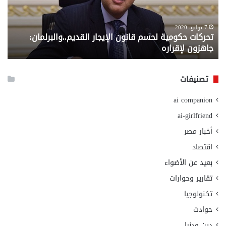
القديم..والبرلمان:
الم
جاهزون
للص
لإقراره
من
7 يوليو، 2020
تحركات حكومية لحسم قانون الإيجار القديم..والبرلمان:
م
وزا
جاهزون لإقراره
و
الت
الا
تصنيفات
ai companion
ai-girlfriend
أخبار مصر
اقتصاد
بعيد عن الأضواء
تقارير وحوارات
تكنولوجيا
حوادث
دين ودنيا