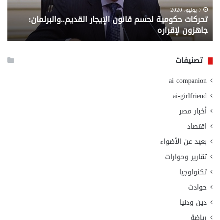
لإقراره
من
7 يوليو، 2020
تحركات حكومية لحسم قانون الإيجار القديم..والبرلمان:
م
وزا
جاهزون لإقراره
و
الت
الا
تصنيفات
ai companion
ai-girlfriend
أخبار مصر
اقتصاد
بعيد عن الأضواء
تقارير وحوارات
تكنولوجيا
حوادث
دين ودنيا
رياضة