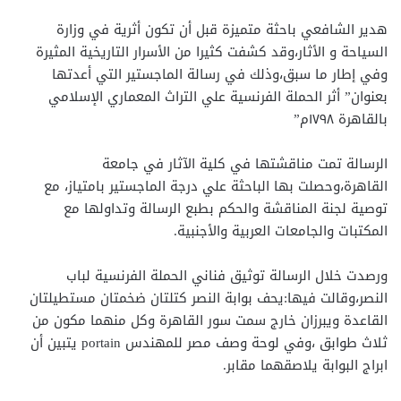
هدير الشافعي باحثة متميزة قبل أن تكون أثرية في وزارة
السياحة و الأثار،وقد كشفت كثيرا من الأسرار التاريخية المثيرة
وفي إطار ما سبق،وذلك في رسالة الماجستير التي أعدتها
بعنوان” أثر الحملة الفرنسية علي التراث المعماري الإسلامي
بالقاهرة ١٧٩٨م”
الرسالة تمت مناقشتها في كلية الآثار في جامعة
القاهرة،وحصلت بها الباحثة علي درجة الماجستير بامتياز، مع
توصية لجنة المناقشة والحكم بطبع الرسالة وتداولها مع
المكتبات والجامعات العربية والأجنبية.
ورصدت خلال الرسالة توثيق فناني الحملة الفرنسية لباب
النصر،وقالت فيها:يحف بوابة النصر كتلتان ضخمتان مستطيلتان
القاعدة ويبرزان خارج سمت سور القاهرة وكل منهما مكون من
ثلاث طوابق ،وفي لوحة وصف مصر للمهندس portain يتبين أن
ابراج البوابة يلاصقهما مقابر.