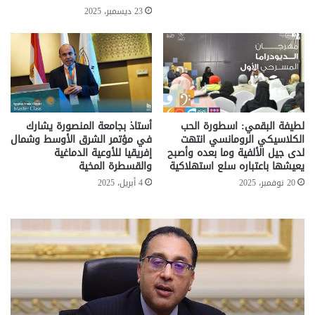
23 ديسمبر، 2025
لطيفة البقمي: اسطورة الحب
أستاذ بجامعة المنصورة يشارك
الكلاسيكي الرومانسي انتهت
في مؤتمر الشرق الأوسط وشمال
لدى جيل الألفية وما بعده وأصبح
إفريقيا للأوعية الدماغية
يعيشها باعتباره سلع استهلاكية
والقسطرة المخية
20 نوفمبر، 2025
4 أبريل، 2025
تحركات
مع
حكومية
الم
لحسم
..
قانون
إلي
الإيجار
الم
القديم..والبرلمان:
الم
جاهزون
للص