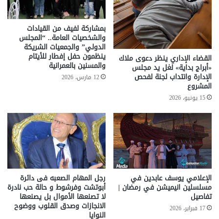
بمشاركة لفيف من القيادات
والشخصيات العامة.. “المجلس
الدولي” والجمعيات الشريكة
ينظمون حفل إفطار للأيتام
القضاء الإداري ينظر دعوى ملاك
والمسنين بالعمرانية
«أبراج بداية» لغل يد مجلس
الإدارة وانتداب لجنة لفحص
12 مارس، 2026
المشروع
15 يونيو، 2026
الإعلامي يوسف عابدين في
رجل المهام الصعبه فى دائرة
مسلسلين انيميشن في رمضان |
أبوتشت وفرشوط و حالة حب نادرة
تفاصيل
لا تصنعها الأموال بل يصنعها
الانجازات وصدق القلوب ووضوح
17 فبراير، 2026
النوايا