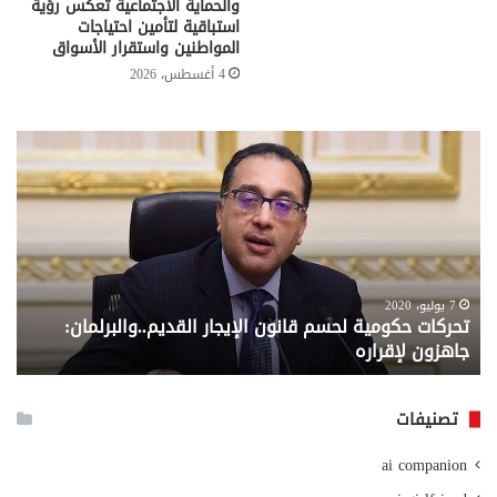
والحماية الاجتماعية تعكس رؤية
استباقية لتأمين احتياجات
المواطنين واستقرار الأسواق
4 أغسطس، 2026
تحركات
مع
حكومية
الم
لحسم
..
قانون
إلي
الإيجار
الم
القديم..والبرلمان:
الم
جاهزون
للص
لإقراره
من
7 يوليو، 2020
تحركات حكومية لحسم قانون الإيجار القديم..والبرلمان:
م
وزا
جاهزون لإقراره
و
الت
الا
تصنيفات
ai companion