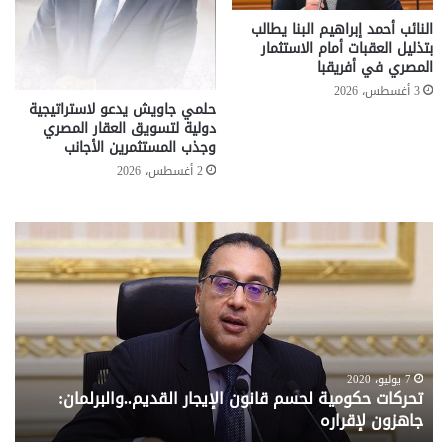
النائب أحمد إبراهيم البنا يطالب
بتذليل العقبات أمام الاستثمار
المصري في أفريقبا
3 أغسطس، 2026
حلمي جاويش يدعو لاستراتيجية
دولية لتسويق العقار المصري
وجذب المستثمرين الأجانب
2 أغسطس، 2026
تحركات
مع
حكومية
الم
لحسم
..
قانون
إلي
الإيجار
الم
القديم..والبرلمان:
الم
جاهزون
للص
لإقراره
من
7 يوليو، 2020
تحركات حكومية لحسم قانون الإيجار القديم..والبرلمان:
م
وزا
جاهزون لإقراره
و
الت
الا