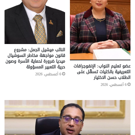
النائب ميشيل الجمل: مشروع
قانون مواجهة مخاطر السوشيال
ميديا ضرورة لحماية الأسرة وصون
عضو تعليم النواب: الإنفوجرافات
حرية التعبير المسؤولة
التعريفية بالكليات تسهّل على
6 أغسطس، 2026
الطلاب حسن الاختيار
6 أغسطس، 2026
تحركات
مع
حكومية
الم
لحسم
..
قانون
إلي
الإيجار
الم
القديم..والبرلمان:
الم