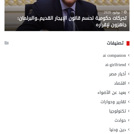
جاهزون
للص
لإقراره
من
7 يوليو، 2020
تحركات حكومية لحسم قانون الإيجار القديم..والبرلمان:
م
وزا
جاهزون لإقراره
و
الت
الا
تصنيفات
ai companion
ai-girlfriend
أخبار مصر
اقتصاد
بعيد عن الأضواء
تقارير وحوارات
تكنولوجيا
حوادث
دين ودنيا