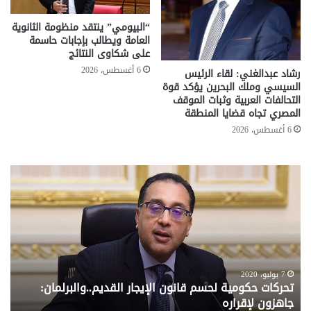
“البيومي” ينتقد منظومة الثانوية
العامة ويطالب بإجابات حاسمة
على شكاوى النتائج
6 أغسطس، 2026
رشاد عبدالغني: لقاء الرئيس
السيسي وملك البحرين يؤكد قوة
التحالفات العربية وثبات الموقف
المصري تجاه قضايا المنطقة
6 أغسطس، 2026
تحركات
مع
حكومية
الم
لحسم
..
قانون
إلي
الإيجار
الم
القديم..والبرلمان:
الم
جاهزون
للص
لإقراره
من
7 يوليو، 2020
تحركات حكومية لحسم قانون الإيجار القديم..والبرلمان:
م
وزا
جاهزون لإقراره
و
الت