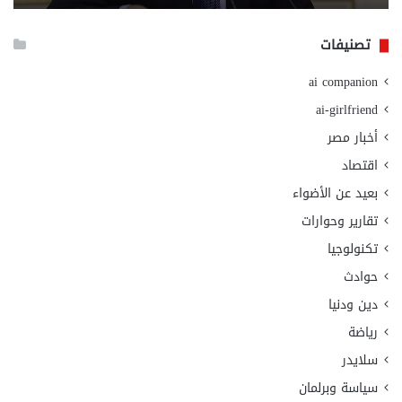
الا
تصنيفات
ai companion
ai-girlfriend
أخبار مصر
اقتصاد
بعيد عن الأضواء
تقارير وحوارات
تكنولوجيا
حوادث
دين ودنيا
رياضة
سلايدر
سياسة وبرلمان