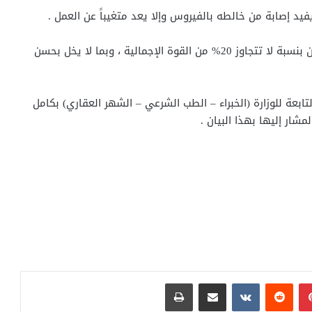
يد إصابة من خالطه بالفيروس وإلا يعد متغيباً عن العمل .
رابعاً – لرئيس كل محكمة تقدير إجراء التناوب بين العاملين بنسبة لا تتجاوز 20% من القوة الإجمالية ، وبما لا يخل بحسن
تابعة للوزارة (الخبراء – الطب الشرعي – الشهر العقاري) بكامل
شار إليها بهذا البيان .
بينتيريست
مشاركة عبر البريد
طباعة