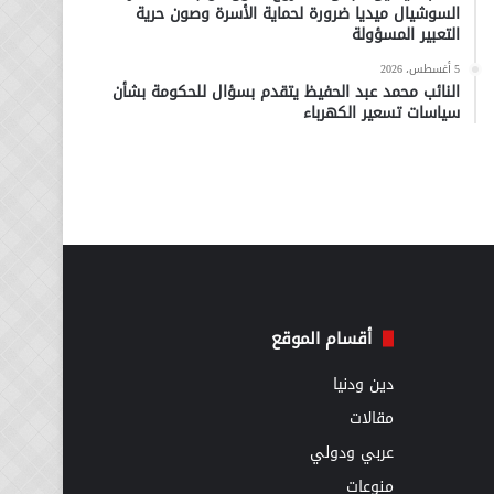
السوشيال ميديا ضرورة لحماية الأسرة وصون حرية
التعبير المسؤولة
5 أغسطس، 2026
النائب محمد عبد الحفيظ يتقدم بسؤال للحكومة بشأن
سياسات تسعير الكهرباء
أقسام الموقع
دين ودنيا
مقالات
عربي ودولي
منوعات