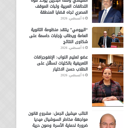
السيسي وملك البحرين يؤكد قوة
التحالفات العربية وثبات الموقف
المصري تجاه قضايا المنطقة
6 أغسطس، 2026
“البيومي” ينتقد منظومة الثانوية
العامة ويطالب بإجابات حاسمة على
شكاوى النتائج
6 أغسطس، 2026
عضو تعليم النواب: الإنفوجرافات
التعريفية بالكليات تسهّل على
الطلاب حسن الاختيار
6 أغسطس، 2026
النائب ميشيل الجمل: مشروع قانون
مواجهة مخاطر السوشيال ميديا
ضرورة لحماية الأسرة وصون حرية