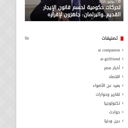
معاش المط
7 يوليو، 2020
لإقراره
من
تحركات حكومية لحسم قانون الإيجار
المطلوبة ل
وزارة
القديم..والبرلمان: جاهزون لإقراره
الاجتماعي
التضامن
الاجتماعي
تصنيفات
ai companion
ai-girlfriend
أخبار مصر
اقتصاد
بعيد عن الأضواء
تقارير وحوارات
تكنولوجيا
حوادث
دين ودنيا