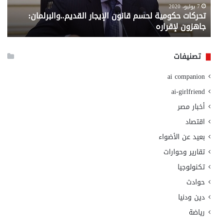
لإقراره
من
7 يوليو، 2020
تحركات حكومية لحسم قانون الإيجار القديم..والبرلمان:
م
وزا
جاهزون لإقراره
و
الت
الا
تصنيفات
ai companion
ai-girlfriend
أخبار مصر
اقتصاد
بعيد عن الأضواء
تقارير وحوارات
تكنولوجيا
حوادث
دين ودنيا
رياضة