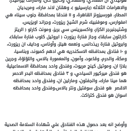
هوليداي ان المعادي، والمعادي، وكايرو خان، وامارانت بيراميدز،
والاهرامات الثلاثه (بارسيليو )، وهلنان لاند مارك، ومريديان
المطار، فورسيزونز القاهرة، و ١١ فندقا بمحافظة جنوب سيناء هي
امفوارس، وموفنبيك شرم الشيخ ريزورت، وجراند اويزيس،
وشتيجنبرجر الكزار، واكسبرينس سي بريز، ومونت كارلو ( الريتز
كارلتون سابقا)، وجاز فنارة ريزورت ( ابروتيل كلوب فنارة سابقا)،
وابروتيل فنارة ريذدانس، ونعمه هيلز، وأوناس، ودايف ان ريزورت،
و ١٠ فنادق بمحافظه الاسكندريه هي ادهم كمبوند، وبناسيا،
ومكة، والحرم، وقاعود، وآمون، والمعمورة بالاس، واللؤلؤة، وجرين
بلازا ان، وموتيل كينج مريوت، وفندق واحد بمحافظة الاسماعيلية
هو فندق ميركيور السياحي، و ٣ فنادق بمحافظه البحر الاحمر
هما مينا مارك، والجفتون، ومارلين ان، وفندق واحد بمحافظه
الاقصر هو فندق سوفتيل ونتر بالاس،وفندق واحد بمحافظه
اسوان هو فندق كتراكت.
وأوضح انه بعد حصول هذه الفنادق علي شهادة السلامة الصحية