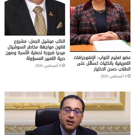
النائب ميشيل الجمل: مشروع
قانون مواجهة مخاطر السوشيال
ميديا ضرورة لحماية الأسرة وصون
عضو تعليم النواب: الإنفوجرافات
حرية التعبير المسؤولة
التعريفية بالكليات تسهّل على
6 أغسطس، 2026
الطلاب حسن الاختيار
6 أغسطس، 2026
تحركات
مع
حكومية
الم
لحسم
..
قانون
إلي
الإيجار
الم
القديم..والبرلمان:
الم
جاهزون
للص