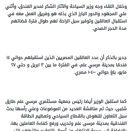
وخلال اللقاء وجه وزير السياحة والآثار الشكر لمدير الفندق، وأثني
علي المجهود والدور البارز الذي بذله هو وفريق العمل معه في
استقبال العالقين وتوفير سبل الراحة لهم طوال فترة قضائهم
مدة الحجر الصحي.
جدير بالذكر أن عدد العالقين المصريين الذين استقبلهم حوالي ١٤
فندقا بمدينة مرسي علم، في الفترة ما بين ٣ ابريل و حتي ٢٧
مايو، بلغ حوالي ١٠٤٠٠ مصري.
كما استقبل الوزير أيضا رئيس جمعية مستثمري مرسي علم طارق
شلبى، حيث تم مناقشة العديد من الموضوعات وعلي رأسها بحث
سبل التعاون للنهوض بالقطاع السياحي وتعظيم الطاقة
الفندقية بمدينة مرسى علم وتدريب ورفع كفاءة العاملين بها،
بالإضافة الي سرعة الانتهاء من أعمال التعقيم والتطهير التي