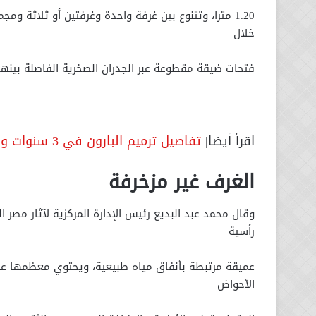
1.20 مترا، وتتنوع بين غرفة واحدة وغرفتين أو ثلاث
خلال
فتحات ضيقة مقطوعة عبر الجدران الصخرية الفاصلة بينها
اقرأ أيضا|
تفاصيل ترميم البارون في 3 سنوات وبدء مشروع قصر السلطانة ملك
الغرف غير مزخرفة
وقال محمد عبد البديع رئيس الإدارة المركزية لآثار مصر ا
رأسية
عميقة مرتبطة بأنفاق مياه طبیعیة، ويحتوي معظمها عل
الأحواض