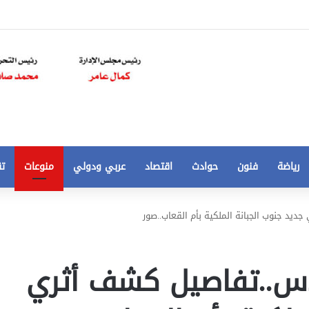
رياضة
فنون
حوادث
اقتصاد
عربي ودولي
منوعات
تق
تخفيض
يد جنوب الجبانة الملكية بأم القعاب..صور
سعر
المتر
من
دس..تفاصيل كشف أثري
250
21 أغسطس، 2020
الي
 مخالفات
تخفيض سعر المتر من 250 الي 50 جنيها
50