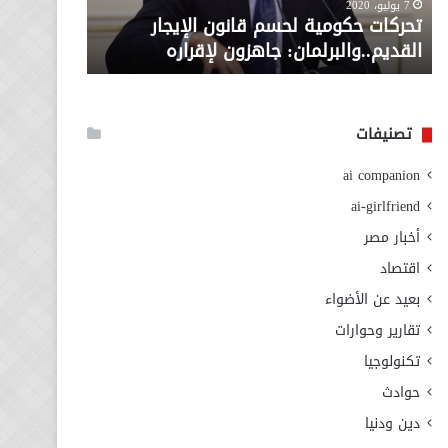
معاش المط
7 يوليو، 2020
لإقراره
من
تحركات حكومية لحسم قانون الإيجار
المطلوبة ل
وزارة
القديم..والبرلمان: جاهزون لإقراره
الاجتماعي
التضامن
الاجتماعي
تصنيفات
ai companion
ai-girlfriend
أخبار مصر
اقتصاد
بعيد عن الأضواء
تقارير وحوارات
تكنولوجيا
حوادث
دين ودنيا