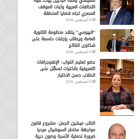
السيسي وملك البحرين يؤكد قوة
التحالفات العربية وثبات الموقف
المصري تجاه قضايا المنطقة
6 أغسطس، 2026
“البيومي” ينتقد منظومة الثانوية
العامة ويطالب بإجابات حاسمة على
شكاوى النتائج
6 أغسطس، 2026
عضو تعليم النواب: الإنفوجرافات
التعريفية بالكليات تسهّل على
الطلاب حسن الاختيار
6 أغسطس، 2026
النائب ميشيل الجمل: مشروع قانون
مواجهة مخاطر السوشيال ميديا
ضرورة لحماية الأسرة وصون حرية