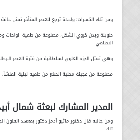
ومن تلك الكسرات؛ واحدة ترجع للعصر المتأخر تمثل حافة ل
طویلة وبدن كروي الشكل، مصنوعة من طمیة الواحات ومست
البطلمي
وهي تمثل الجزء العلوي لسلطانیة من فترة العصر الـبطل
مصنوعة من عجینة محلیة الصنع من طمیه نیلیة المنشأ.
المدير المشارك لبعثة شمال أب
ومن جانبه قال دكتور ماثیو آدمز دكتور بمعھد الفنون ال
تلك