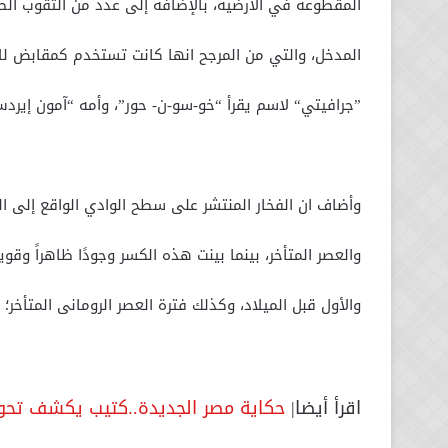
المقطوعة في الأرضية، بالإضافة إلى عدد من الثقوب ا
المدخل، والتي من المرجح انها كانت تستخدم كمقابض للأي
”جرافيتي“ لاسم يقرأ “خو-سو-ن- حور”، وأمه “آمون إیرد
وأضاف ان الفخار المنتشر على سطح الوادي الواقع إلى الج
والعصر المتأخر، بینما بینت ھذه الكسر وجودًا ظاھراً وقو
والأول قبل الميلاد، وكذلك فترة العصر الرومانى المتأخر؛
اقرأ أيضا|
حكاية مصر الجديدة..كتيب يكشف تحول