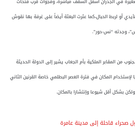
لصغيرة في الجدران أسفل السقف مباشرة، وفجوات قرب فتحات
دي أو لربط الحبال،كما عثرت البعثة أيضاً على غرفة بها نقوش
س”، وجدته “نس-حور”.
نوب من المقابر الملكية بأم الجعاب يشير إلى الدولة الحدیثة
یا لإستخدام المكان في فترة العصر البطلمي خاصة القرنین الثاني
 ولكن بشكل أقل شیوعا وإنتشارا بالمكان.
 صحراء قاحلة إلى مدينة عامرة