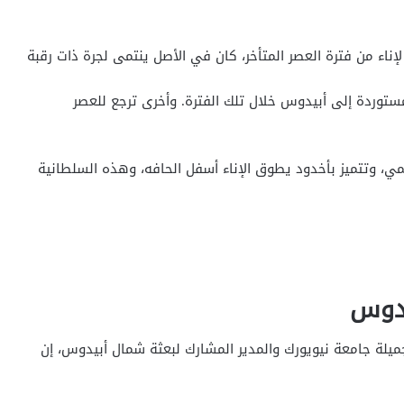
إناء من فترة العصر المتأخر، كان في الأصل ینتمى لجرة ذات رقبة
وردة إلى أبیدوس خلال تلك الفترة. وأخرى ترجع للعصر
مي، وتتمیز بأخدود یطوق الإناء أسفل الحافه، وھذه السلطانیة
يدوس
جمیلة جامعة نیویورك والمدیر المشارك لبعثة شمال أبیدوس، إن