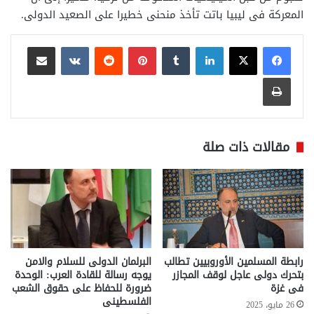
المعركة فى ليبيا باتت تأخذ منحنى خطيرا على الصعيد الدولى.
لينكدإن
بينتيريست
مشاركة عبر البريد
طباعة
مقالات ذات صلة
رابطة المسلمين الأوروبيين تطالب
البرلمان الدولى للسلام والامن
بتحرك دولى عاجل لوقف المجازر
يوجه رسالة للقادة العرب: الوحدة
فى غزة
ضرورة للحفاظ على حقوق الشعب
الفلسطينى
26 مايو، 2025