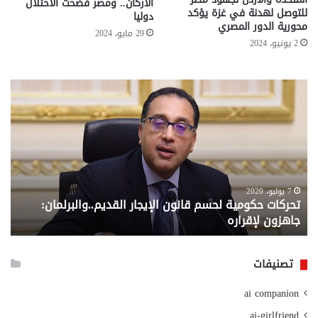
الأركان.. ومصر فضحت الاحتلال
للتوصل لهدنة في غزة يؤكد
دوليا
محورية الدور المصري
29 مايو، 2024
2 يونيو، 2024
تحركات
مع
حكومية
الم
لحسم
..
قانون
إلي
الإيجار
الم
القديم..والبرلمان:
الم
جاهزون
للص
لإقراره
من
7 يوليو، 2020
تحركات حكومية لحسم قانون الإيجار القديم..والبرلمان:
م
وزا
جاهزون لإقراره
و
الت
الا
تصنيفات
ai companion
ai-girlfriend